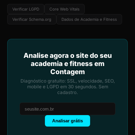
Verificar LGPD
Core Web Vitals
Verificar Schema.org
Dados de Academia e Fitness
Analise agora o site do seu
academia e fitness em
Contagem
Diagnóstico gratuito: SSL, velocidade, SEO,
mobile e LGPD em 30 segundos. Sem
cadastro.
Analisar grátis