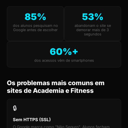
85%
53%
dos alunos pesquisam no
abandonam o site se
Google antes de escolher
demorar mais de 3
segundos
60%+
dos acessos vêm de smartphones
Os problemas mais comuns em
sites de Academia e Fitness
🔒
Sem HTTPS (SSL)
O Google marca como "Não Seguro". Alunos fecham