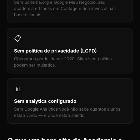
Sem Schema.org e Google Meu Negócio, seu
academia e fitness em Contagem fica invisível nas
buscas locais.
📋
Sem política de privacidade (LGPD)
Obrigatório por lei desde 2020. Sites sem política
podem ser multados.
📊
Sem analytics configurado
Sem Google Analytics você não sabe quantos alunos
estão vindo — e onde estão saindo.