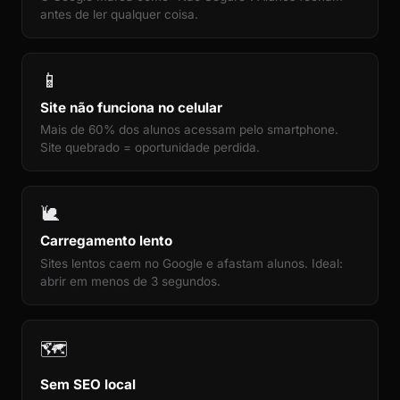
antes de ler qualquer coisa.
📱
Site não funciona no celular
Mais de 60% dos alunos acessam pelo smartphone.
Site quebrado = oportunidade perdida.
🐌
Carregamento lento
Sites lentos caem no Google e afastam alunos. Ideal:
abrir em menos de 3 segundos.
🗺️
Sem SEO local