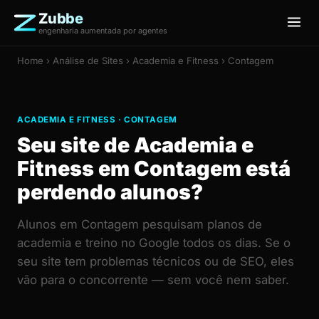
Zubbe
engenharia aumentada por agentes
Home
›
Análise de Sites
› Academia e Fitness › Contagem
ACADEMIA E FITNESS · CONTAGEM
Seu site de Academia e
Fitness em Contagem está
perdendo alunos?
Alunos em Contagem pesquisam planos de
academia e treino no Google todos os dias. Se o
seu site tem problemas técnicos ou de SEO, eles
vão para o concorrente — sem você nem saber.