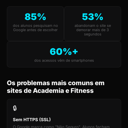
85%
53%
dos alunos pesquisam no
abandonam o site se
Google antes de escolher
demorar mais de 3
segundos
60%+
dos acessos vêm de smartphones
Os problemas mais comuns em
sites de Academia e Fitness
🔒
Sem HTTPS (SSL)
O Google marca como "Não Seguro". Alunos fecham