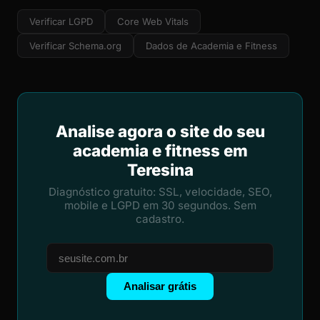
Verificar LGPD
Core Web Vitals
Verificar Schema.org
Dados de Academia e Fitness
Analise agora o site do seu
academia e fitness em
Teresina
Diagnóstico gratuito: SSL, velocidade, SEO,
mobile e LGPD em 30 segundos. Sem
cadastro.
Analisar grátis