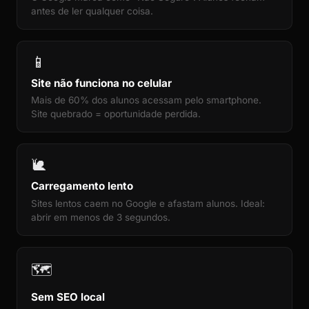
antes de ler qualquer coisa.
📱
Site não funciona no celular
Mais de 60% dos alunos acessam pelo smartphone.
Site quebrado = oportunidade perdida.
🐌
Carregamento lento
Sites lentos caem no Google e afastam alunos. Ideal:
abrir em menos de 3 segundos.
🗺️
Sem SEO local