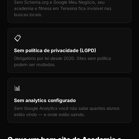
Sem Schema.org e Google Meu Negócio, seu
academia e fitness em Teresina fica invisível nas
buscas locais.
📋
Sem política de privacidade (LGPD)
Obrigatório por lei desde 2020. Sites sem política
podem ser multados.
📊
Sem analytics configurado
Sem Google Analytics você não sabe quantos alunos
estão vindo — e onde estão saindo.