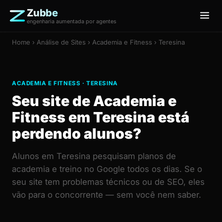
Zubbe
engenharia aumentada por agentes
Home
›
Análise de Sites
› Academia e Fitness › Teresina
ACADEMIA E FITNESS · TERESINA
Seu site de Academia e
Fitness em Teresina está
perdendo alunos?
Alunos em Teresina pesquisam planos de
academia e treino no Google todos os dias. Se o
seu site tem problemas técnicos ou de SEO, eles
vão para o concorrente — sem você nem saber.