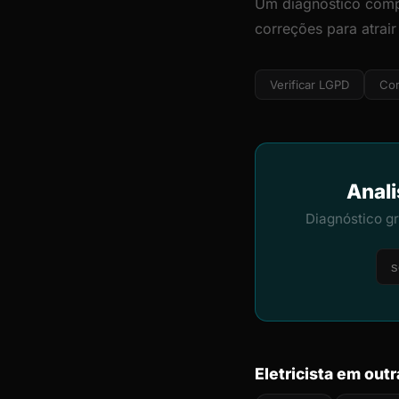
Um diagnóstico comp
correções para atrair
Verificar LGPD
Cor
Anali
Diagnóstico g
Eletricista em out