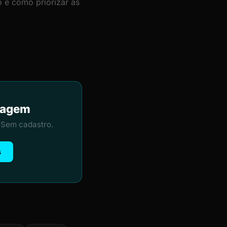
 e como priorizar as
ntagem
 Sem cadastro.
s