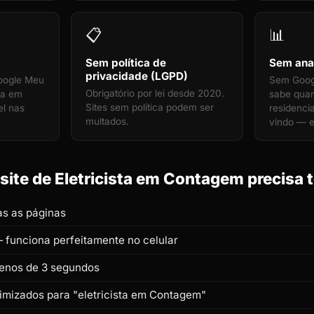
📋
📊
Sem política de
Sem anal
privacidade (LGPD)
oogle Meu
Sem Googl
Obrigatório por lei desde 2020.
ta em
sabe quan
Sites sem política podem ser
el nas
residenci
multados.
vindo — e
ite de Eletricista em Contagem precisa t
s as páginas
 funciona perfeitamente no celular
enos de 3 segundos
timizados para "eletricista em Contagem"