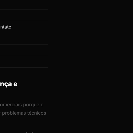
ontato
ança e
 comerciais porque o
or problemas técnicos