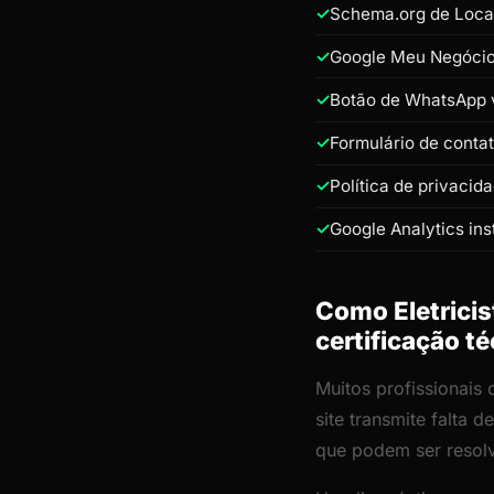
Schema.org de Loca
Google Meu Negócio 
Botão de WhatsApp v
Formulário de conta
Política de privacid
Google Analytics ins
Como Eletricis
certificação t
Muitos profissionais
site transmite falta
que podem ser resol