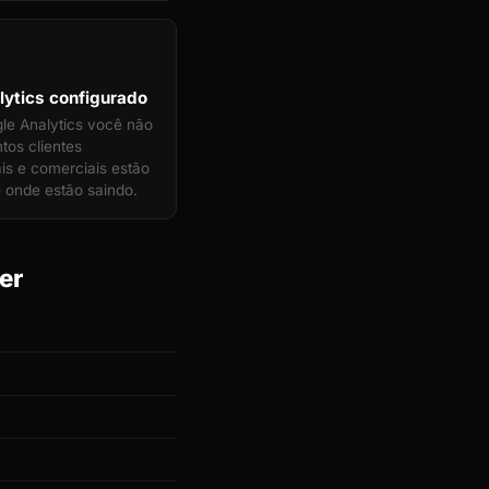
ytics configurado
e Analytics você não
tos clientes
ais e comerciais estão
 onde estão saindo.
er