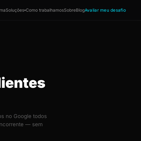
ema
Soluções
Como trabalhamos
Sobre
Blog
Avaliar meu desafio
▾
ientes
os no Google todos
concorrente — sem