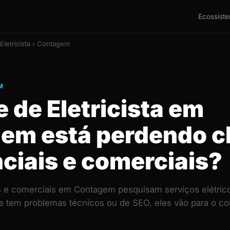
Ecossist
Eletricista › Contagem
M
e de Eletricista em
em está perdendo cl
ciais e comerciais?
is e comerciais em Contagem pesquisam serviços elétric
ite tem problemas técnicos ou de SEO, eles vão para o 