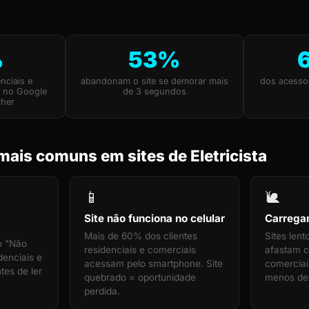
%
53%
nciais e
abandonam o site se demorar mais
dos acesso
m no Google
de 3 segundos
lher
ais comuns em sites de Eletricista
📱
🐌
Site não funciona no celular
Carrega
Mais de 60% dos clientes
Sites len
o "Não
residenciais e comerciais
afastam cl
denciais e
acessam pelo smartphone. Site
comerciais
tes de ler
quebrado = oportunidade
menos de
perdida.