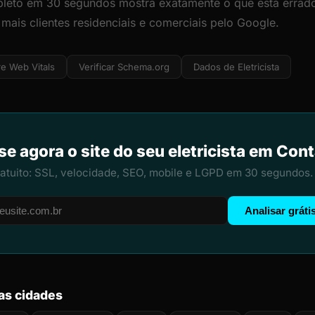
leto em 30 segundos mostra exatamente o que está errado
 mais clientes residenciais e comerciais pelo Google.
e Web Vitals
Verificar Schema.org
Dados de Eletricista
se agora o site do seu eletricista em Co
ratuito: SSL, velocidade, SEO, mobile e LGPD em 30 segundos.
Analisar gráti
ras cidades