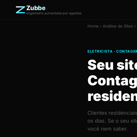
Zubbe
engenharia aumentada por agentes
Home
›
Análise de Sites
› 
ELETRICISTA · CONTAGE
Seu sit
Contag
residen
Clientes residencia
os dias. Se o seu s
você nem saber.