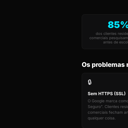
85
dos clientes reside
comerciais pesquisa
antes de esco
Os problemas m
🔒
Sem HTTPS (SSL)
O Google marca com
Seguro". Clientes resi
comerciais fecham an
qualquer coisa.