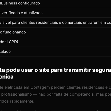
lBusiness configurado
verificado e atualizado
isível para clientes residenciais e comerciais entrarem em c
to funcionando
ade (LGPD)
talado
ta pode usar o site para transmitir segur
écnica
 de eletricista em Contagem perdem clientes residenciais e
 de profissionalismo — não por falta de competência, mas p
vidos rapidamente.