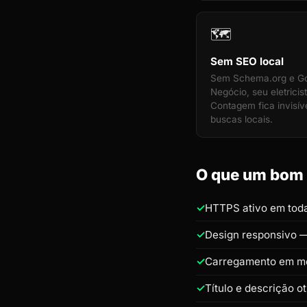
🗺️
Sem SEO local
Sem Schema.org e G
Negócio, seu eletricis
Contagem fica invisív
buscas locais.
O que um bom s
HTTPS ativo em toda
Design responsivo —
Carregamento em m
Título e descrição o