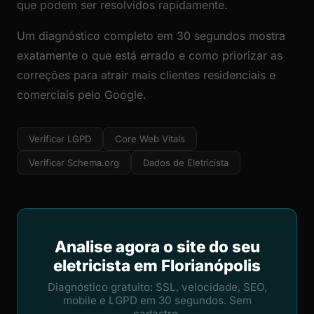
que podem ser resolvidos rapidamente.
Um diagnóstico completo em 30 segundos mostra
exatamente o que está errado e como priorizar as
correções para atrair mais clientes residenciais e
comerciais pelo Google.
Verificar LGPD
Core Web Vitals
Verificar Schema.org
Dados de Eletricista
Analise agora o site do seu
eletricista em Florianópolis
Diagnóstico gratuito: SSL, velocidade, SEO,
mobile e LGPD em 30 segundos. Sem
cadastro.