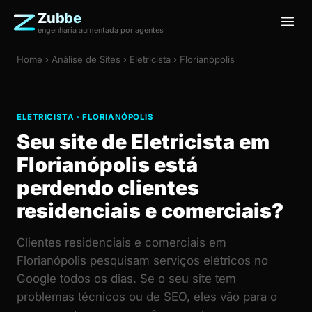
Zubbe
engenharia aumentada por agentes
Home
›
Análise de Sites
› Eletricista › Florianópolis
ELETRICISTA · FLORIANÓPOLIS
Seu site de Eletricista em
Florianópolis está
perdendo clientes
residenciais e comerciais?
Clientes residenciais e comerciais em
Florianópolis pesquisam serviços elétricos no
Google todos os dias. Se o seu site tem
problemas técnicos ou de SEO, eles vão para o