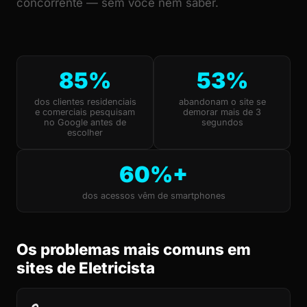
concorrente — sem você nem saber.
85%
53%
dos clientes residenciais
abandonam o site se
e comerciais pesquisam
demorar mais de 3
no Google antes de
segundos
escolher
60%+
dos acessos vêm de smartphones
Os problemas mais comuns em
sites de Eletricista