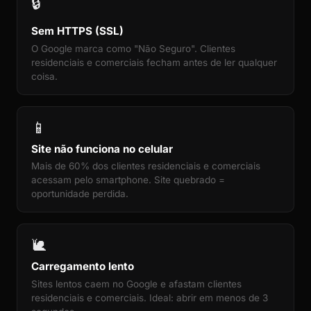
🔒
Sem HTTPS (SSL)
O Google marca como "Não Seguro". Clientes
residenciais e comerciais fecham antes de ler qualquer
coisa.
📱
Site não funciona no celular
Mais de 60% dos clientes residenciais e comerciais
acessam pelo smartphone. Site quebrado =
oportunidade perdida.
🐌
Carregamento lento
Sites lentos caem no Google e afastam clientes
residenciais e comerciais. Ideal: abrir em menos de 3