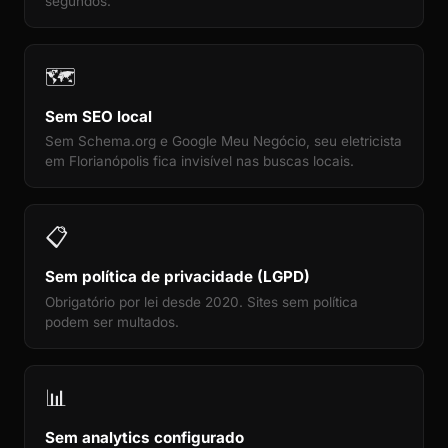
segundos.
🗺️
Sem SEO local
Sem Schema.org e Google Meu Negócio, seu eletricista
em Florianópolis fica invisível nas buscas locais.
📋
Sem política de privacidade (LGPD)
Obrigatório por lei desde 2020. Sites sem política
podem ser multados.
📊
Sem analytics configurado