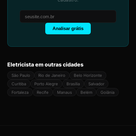
Analisar grátis
Eletricista em outras cidades
São Paulo
Rio de Janeiro
Belo Horizonte
Curitiba
Porto Alegre
Brasília
Salvador
Fortaleza
Recife
Manaus
Belém
Goiânia