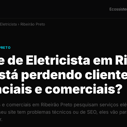
Ecossist
Eletricista › Ribeirão Preto
 PRETO
e de Eletricista em R
stá perdendo client
ciais e comerciais?
is e comerciais em Ribeirão Preto pesquisam serviços elé
 seu site tem problemas técnicos ou de SEO, eles vão pa
.