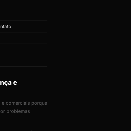
ontato
ança e
is e comerciais porque
 por problemas