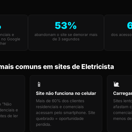
%
53%
nciais e
abandonam o site se demorar mais
dos acesso
m no Google
de 3 segundos
lher
ais comuns em sites de Eletricista
📱
🐌
Site não funciona no celular
Carrega
Mais de 60% dos clientes
Sites len
o "Não
residenciais e comerciais
afastam cl
denciais e
acessam pelo smartphone. Site
comerciais
tes de ler
quebrado = oportunidade
menos de
perdida.