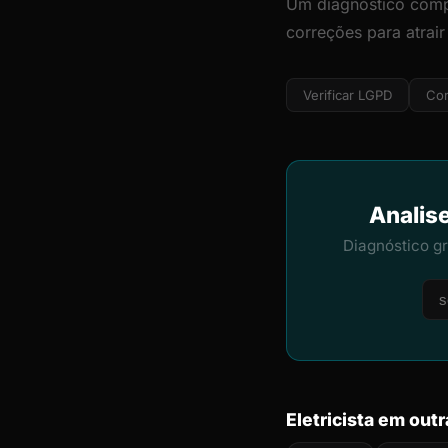
Um diagnóstico comp
correções para atrair
Verificar LGPD
Cor
Analise
Diagnóstico g
Eletricista em out