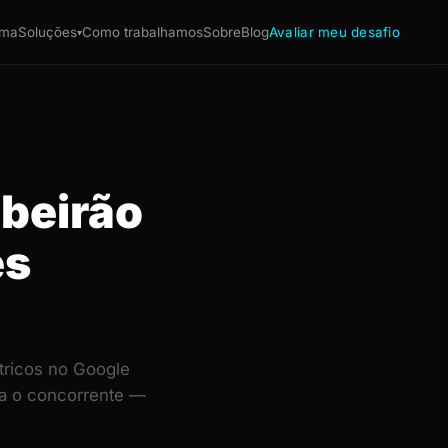
ema
Soluções
Como trabalhamos
Sobre
Blog
Avaliar meu desafio
▾
ibeirão
es
tricos no Google
ra o concorrente —