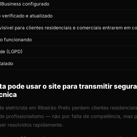
lBusiness configurado
verificado e atualizado
isível para clientes residenciais e comerciais entrarem em c
to funcionando
ade (LGPD)
talado
ta pode usar o site para transmitir segur
écnica
de eletricista em Ribeirão Preto perdem clientes residencia
ta de profissionalismo — não por falta de competência, mas
er resolvidos rapidamente.