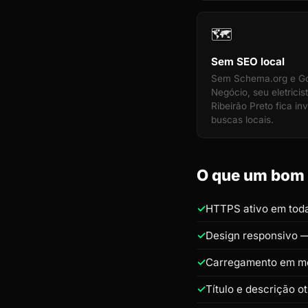
🗺️
Sem SEO local
Sem Schema.org e G
Negócio, seu eletricis
Ribeirão Preto fica inv
buscas locais.
O que um bom s
HTTPS ativo em toda
Design responsivo —
Carregamento em m
Título e descrição o