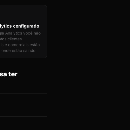
ytics configurado
e Analytics você não
tos clientes
ais e comerciais estão
 onde estão saindo.
sa ter