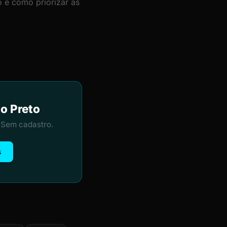
 e como priorizar as
ão Preto
 Sem cadastro.
s