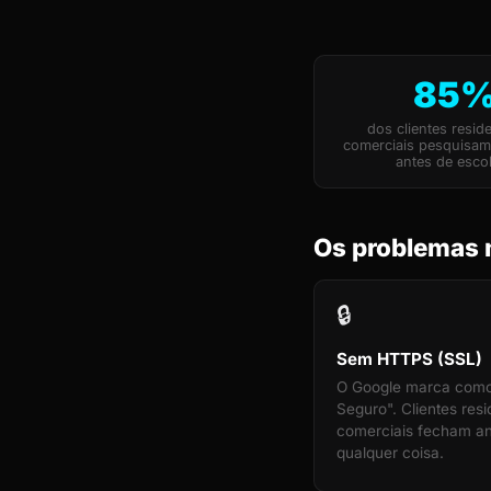
85
dos clientes reside
comerciais pesquisa
antes de esco
Os problemas m
🔒
Sem HTTPS (SSL)
O Google marca com
Seguro". Clientes resi
comerciais fecham an
qualquer coisa.