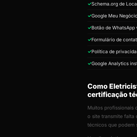
Schema.org de Loca
Google Meu Negócio 
Botão de WhatsApp v
Formulário de conta
Política de privacid
Google Analytics ins
Como Eletricis
certificação t
Muitos profissionais 
o site transmite fal
técnicos que podem s