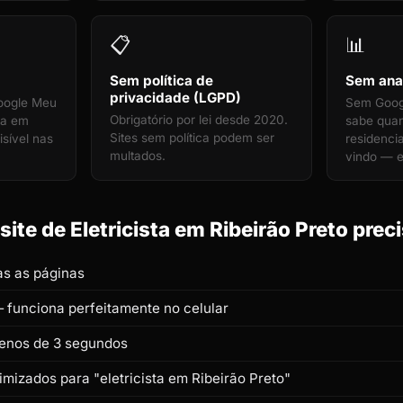
📋
📊
Sem política de
Sem anal
privacidade (LGPD)
oogle Meu
Sem Googl
Obrigatório por lei desde 2020.
ta em
sabe quan
Sites sem política podem ser
isível nas
residenci
multados.
vindo — e
ite de Eletricista em Ribeirão Preto preci
s as páginas
 funciona perfeitamente no celular
enos de 3 segundos
timizados para "eletricista em Ribeirão Preto"