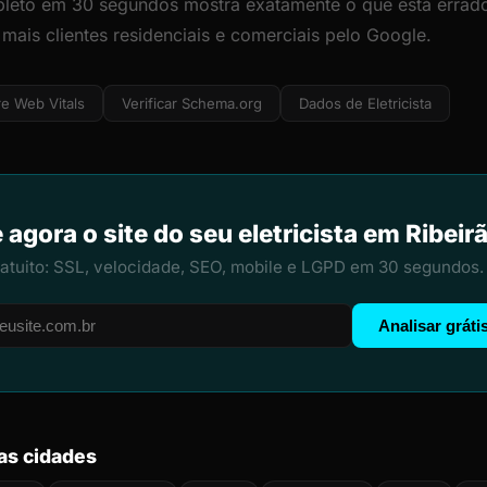
leto em 30 segundos mostra exatamente o que está errado
 mais clientes residenciais e comerciais pelo Google.
e Web Vitals
Verificar Schema.org
Dados de Eletricista
 agora o site do seu eletricista em Ribeir
ratuito: SSL, velocidade, SEO, mobile e LGPD em 30 segundos.
Analisar gráti
ras cidades