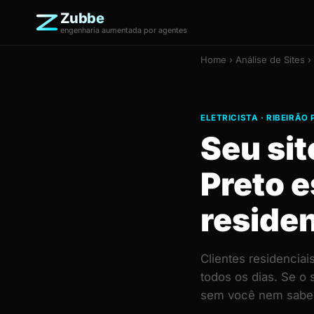
Zubbe
engenharia aumentada por agentes
Home
›
Análise de Sites
› 
ELETRICISTA · RIBEIRÃO
Seu sit
Preto e
residen
Clientes residencia
todos os dias. Se o
sem você nem saber