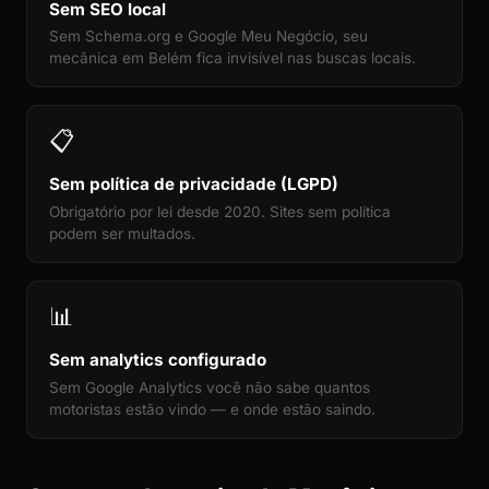
Sem SEO local
Sem Schema.org e Google Meu Negócio, seu
mecânica em Belém fica invisível nas buscas locais.
📋
Sem política de privacidade (LGPD)
Obrigatório por lei desde 2020. Sites sem política
podem ser multados.
📊
Sem analytics configurado
Sem Google Analytics você não sabe quantos
motoristas estão vindo — e onde estão saindo.