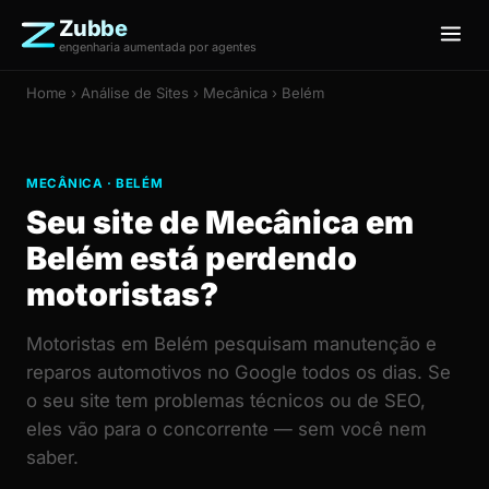
Zubbe
engenharia aumentada por agentes
Home
›
Análise de Sites
› Mecânica › Belém
MECÂNICA · BELÉM
Seu site de Mecânica em
Belém está perdendo
motoristas?
Motoristas em Belém pesquisam manutenção e
reparos automotivos no Google todos os dias. Se
o seu site tem problemas técnicos ou de SEO,
eles vão para o concorrente — sem você nem
saber.