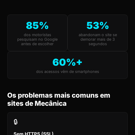
85%
53%
dos motoristas
abandonam o site se
pesquisam no Google
demorar mais de 3
antes de escolher
segundos
60%+
dos acessos vêm de smartphones
Os problemas mais comuns em
sites de Mecânica
🔒
Sem HTTPS (SSL)