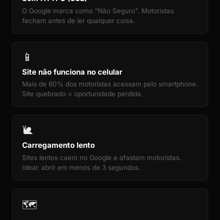
O Google marca como "Não Seguro". Motoristas
fecham antes de ler qualquer coisa.
📱
Site não funciona no celular
Mais de 60% dos motoristas acessam pelo smartphone.
Site quebrado = oportunidade perdida.
🐌
Carregamento lento
Sites lentos caem no Google e afastam motoristas.
Ideal: abrir em menos de 3 segundos.
🗺️