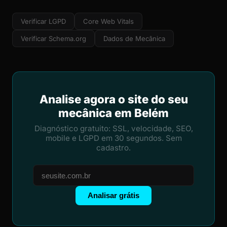
Verificar LGPD
Core Web Vitals
Verificar Schema.org
Dados de Mecânica
Analise agora o site do seu
mecânica em Belém
Diagnóstico gratuito: SSL, velocidade, SEO,
mobile e LGPD em 30 segundos. Sem
cadastro.
Analisar grátis