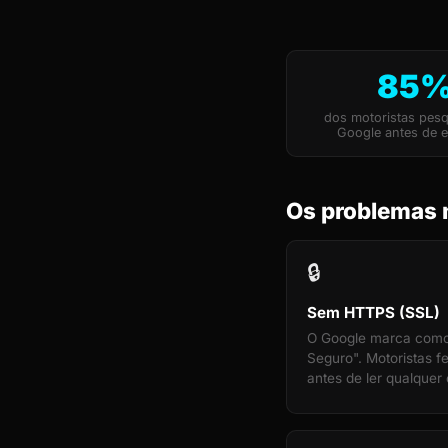
85
dos motoristas pes
Google antes de e
Os problemas 
🔒
Sem HTTPS (SSL)
O Google marca com
Seguro". Motoristas 
antes de ler qualquer 