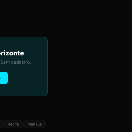
orizonte
 Sem cadastro.
s
Recife
Manaus