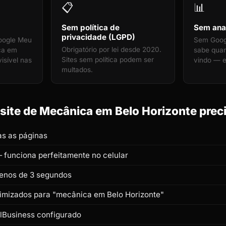
📋
📊
Sem política de
Sem anal
privacidade (LGPD)
oogle Meu
Sem Googl
Obrigatório por lei desde 2020.
ca em
sabe quan
Sites sem política podem ser
visível nas
vindo — e
multados.
ite de Mecânica em Belo Horizonte preci
s as páginas
 funciona perfeitamente no celular
enos de 3 segundos
otimizados para "mecânica em Belo Horizonte"
lBusiness configurado