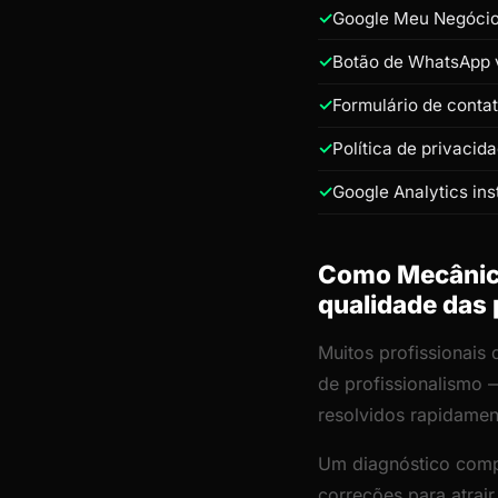
Google Meu Negócio 
Botão de WhatsApp v
Formulário de conta
Política de privacid
Google Analytics ins
Como Mecânica 
qualidade das
Muitos profissionais
de profissionalismo 
resolvidos rapidamen
Um diagnóstico comp
correções para atrai