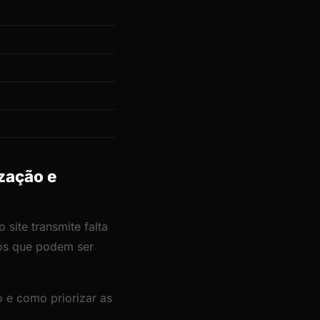
zação e
site transmite falta
cos que podem ser
 e como priorizar as