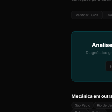
Verificar LGPD
Cor
Analise
Diagnóstico g
Mecânica em outra
São Paulo
Rio de Ja