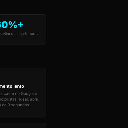
60%+
s vêm de smartphones
mento lento
tos caem no Google e
toristas. Ideal: abrir
 de 3 segundos.