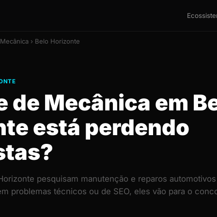
Ecossist
 Mecânica › Belo Horizonte
ZONTE
te de Mecânica em B
nte está perdendo
stas?
 Horizonte pesquisam manutenção e reparos automotivos
 tem problemas técnicos ou de SEO, eles vão para o con