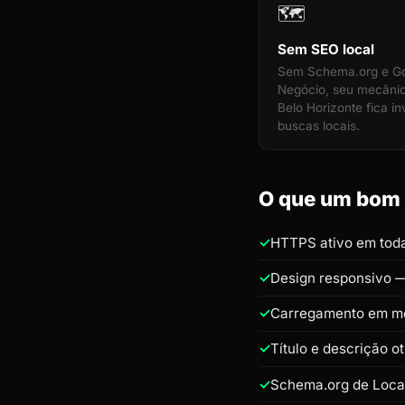
🗺️
Sem SEO local
Sem Schema.org e G
Negócio, seu mecâni
Belo Horizonte fica in
buscas locais.
O que um bom s
HTTPS ativo em toda
Design responsivo —
Carregamento em m
Título e descrição 
Schema.org de Loca