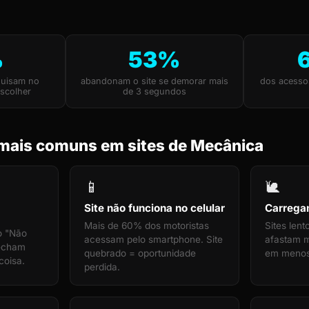
%
53%
quisam no
abandonam o site se demorar mais
dos acesso
scolher
de 3 segundos
mais comuns em sites de Mecânica
📱
🐌
Site não funciona no celular
Carrega
Mais de 60% dos motoristas
Sites len
o "Não
acessam pelo smartphone. Site
afastam mo
fecham
quebrado = oportunidade
em menos
coisa.
perdida.