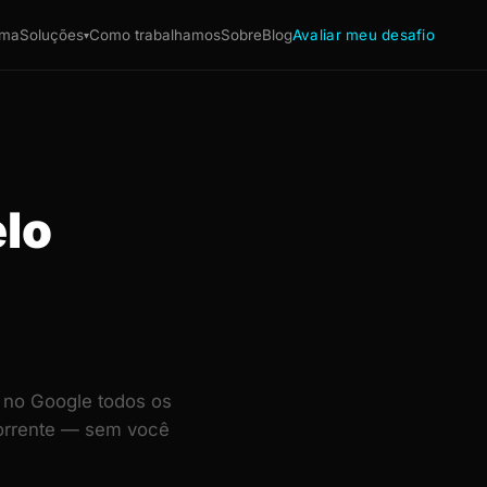
ema
Soluções
Como trabalhamos
Sobre
Blog
Avaliar meu desafio
▾
elo
 no Google todos os
corrente — sem você