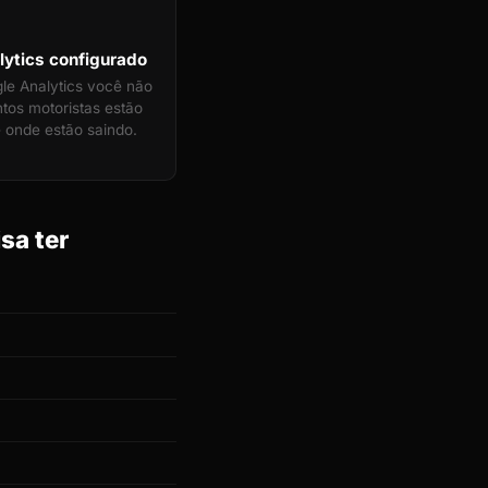
ytics configurado
e Analytics você não
tos motoristas estão
 onde estão saindo.
sa ter