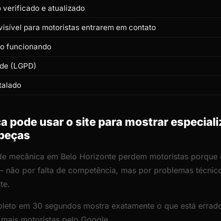
verificado e atualizado
isível para motoristas entrarem em contato
to funcionando
ade (LGPD)
talado
pode usar o site para mostrar especiali
 peças
 de mecânica em Belo Horizonte perdem motoristas porque o 
— não por falta de competência, mas por problemas técni
te.
leto em 30 segundos mostra exatamente o que está errado
r mais motoristas pelo Google.