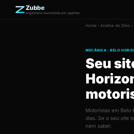
Zubbe
engenharia aumentada por agentes
Home
›
Análise de Sites
›
MECÂNICA · BELO HORI
Seu si
Horizo
motori
Motoristas em Belo
dias. Se o seu site
nem saber.