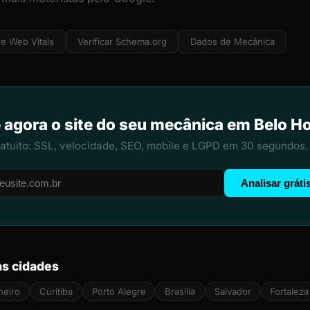
e Web Vitals
Verificar Schema.org
Dados de Mecânica
 agora o site do seu mecânica em Belo H
ratuito: SSL, velocidade, SEO, mobile e LGPD em 30 segundos.
Analisar gráti
s cidades
neiro
Curitiba
Porto Alegre
Brasília
Salvador
Fortaleza