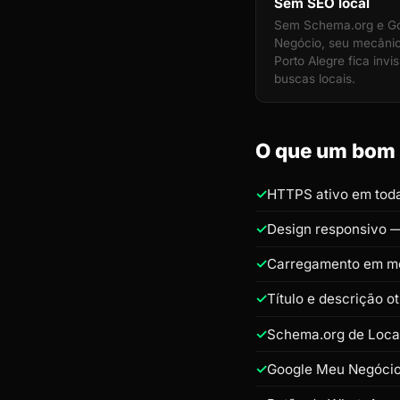
Sem SEO local
Sem Schema.org e G
Negócio, seu mecâni
Porto Alegre fica invis
buscas locais.
O que um bom s
HTTPS ativo em toda
Design responsivo —
Carregamento em m
Título e descrição 
Schema.org de Loca
Google Meu Negócio 