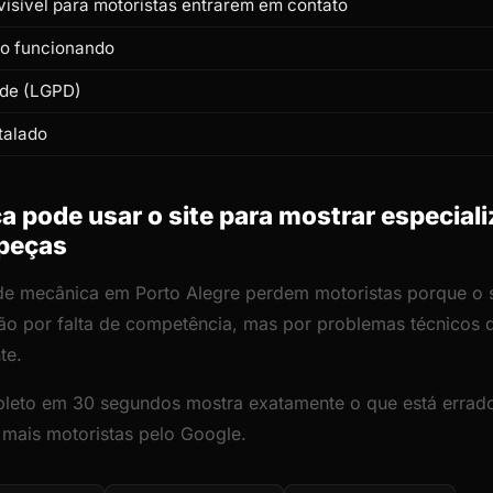
isível para motoristas entrarem em contato
to funcionando
ade (LGPD)
talado
pode usar o site para mostrar especiali
 peças
 de mecânica em Porto Alegre perdem motoristas porque o si
ão por falta de competência, mas por problemas técnicos
te.
leto em 30 segundos mostra exatamente o que está errado
r mais motoristas pelo Google.