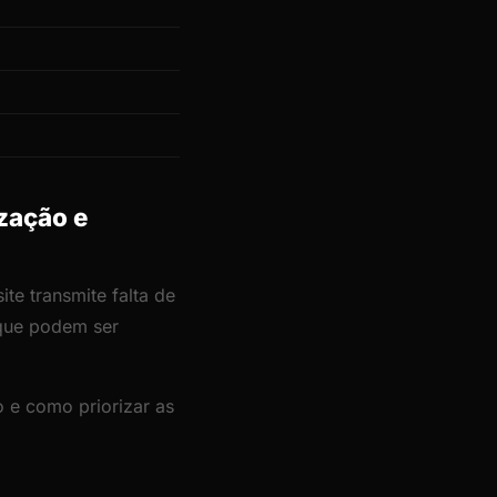
zação e
te transmite falta de
 que podem ser
 e como priorizar as