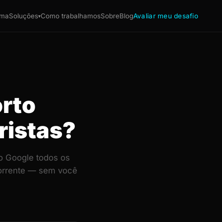
ema
Soluções
Como trabalhamos
Sobre
Blog
Avaliar meu desafio
▾
orto
ristas?
o Google todos os
corrente — sem você