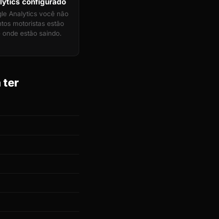
ytics configurado
e Analytics você não
tos motoristas estão
 onde estão saindo.
 ter