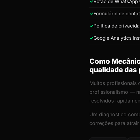
Botão de WhatsApp v
Formulário de conta
Política de privacid
Google Analytics ins
Como Mecânica 
qualidade das
Muitos profissionais
profissionalismo — n
resolvidos rapidamen
Um diagnóstico comp
correções para atrai