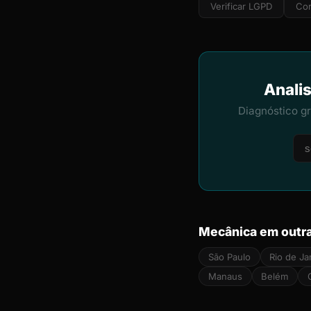
Verificar LGPD
Cor
Analis
Diagnóstico g
Mecânica em outra
São Paulo
Rio de Ja
Manaus
Belém