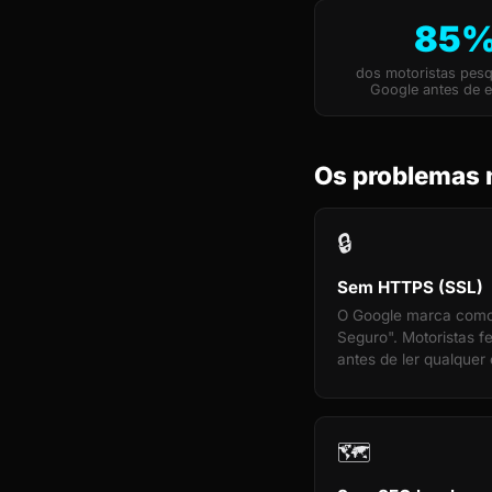
85
dos motoristas pes
Google antes de e
Os problemas 
🔒
Sem HTTPS (SSL)
O Google marca com
Seguro". Motoristas 
antes de ler qualquer 
🗺️