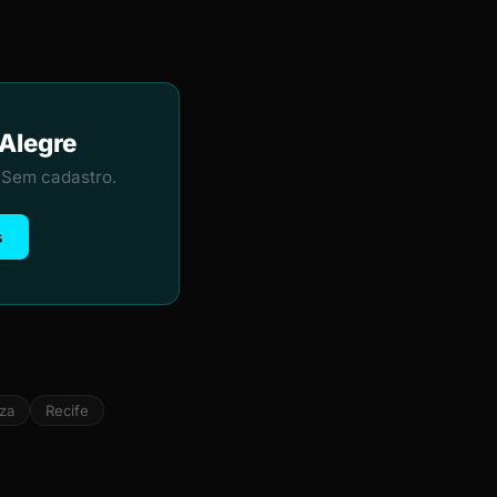
 Alegre
 Sem cadastro.
s
eza
Recife