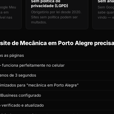
Sem política de
Sem anal
privacidade (LGPD)
oogle Meu
Sem Googl
Obrigatório por lei desde 2020.
ca em
sabe quan
Sites sem política podem ser
ível nas
vindo — e
multados.
ite de Mecânica em Porto Alegre precisa
s as páginas
 funciona perfeitamente no celular
enos de 3 segundos
otimizados para "mecânica em Porto Alegre"
lBusiness configurado
verificado e atualizado