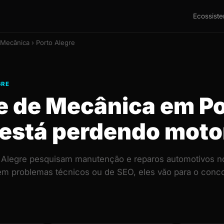
Ecossist
 Mecânica › Porto Alegre
GRE
te de Mecânica em P
 está perdendo moto
o Alegre pesquisam manutenção e reparos automotivos n
 tem problemas técnicos ou de SEO, eles vão para o con