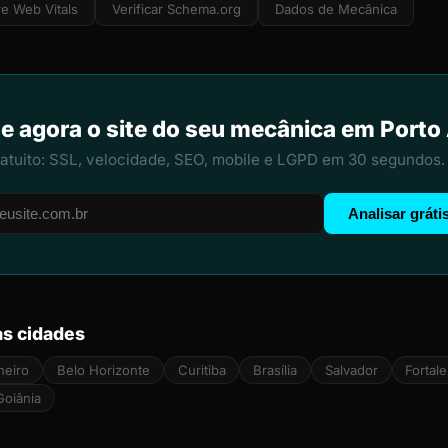
e Web Vitals
Verificar Schema.org
Dados de Mecânica
e agora o site do seu mecânica em Porto
ratuito: SSL, velocidade, SEO, mobile e LGPD em 30 segundos.
Analisar gráti
s cidades
neiro
Belo Horizonte
Curitiba
Brasília
Salvador
Fortal
Goiânia