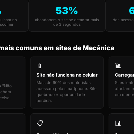
%
53%
quisam no
abandonam o site se demorar mais
dos acesso
scolher
de 3 segundos
mais comuns em sites de Mecânica
📱
🐌
Site não funciona no celular
Carrega
Mais de 60% dos motoristas
Sites len
o "Não
acessam pelo smartphone. Site
afastam mo
fecham
quebrado = oportunidade
em menos
coisa.
perdida.
📋
📊