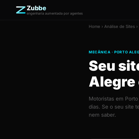
Zubbe
engenharia aumentada por agentes
Home
›
Análise de Sites
›
MECÂNICA · PORTO ALE
Seu si
Alegre
Motoristas em Port
dias. Se o seu site
nem saber.