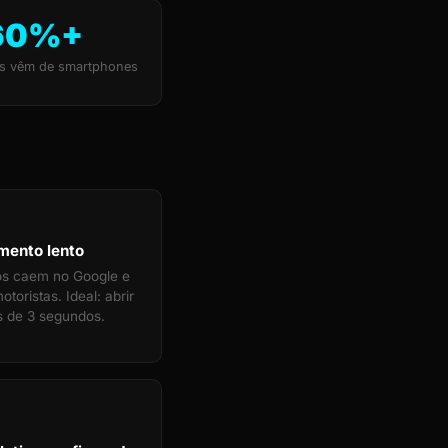
60%+
s vêm de smartphones
mento lento
tos caem no Google e
toristas. Ideal: abrir
 de 3 segundos.