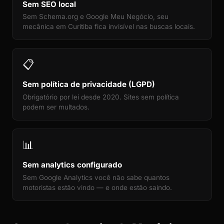
Sem SEO local
Sem Schema.org e Google Meu Negócio, seu
mecânica em Curitiba fica invisível nas buscas locais.
📋
Sem política de privacidade (LGPD)
Obrigatório por lei desde 2020. Sites sem política
podem ser multados.
📊
Sem analytics configurado
Sem Google Analytics você não sabe quantos
motoristas estão vindo — e onde estão saindo.