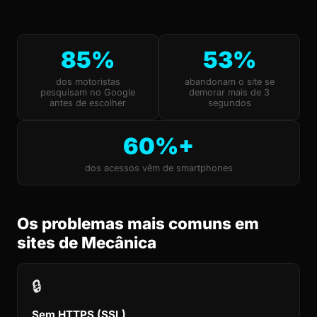
85%
53%
dos motoristas
abandonam o site se
pesquisam no Google
demorar mais de 3
antes de escolher
segundos
60%+
dos acessos vêm de smartphones
Os problemas mais comuns em
sites de Mecânica
🔒
Sem HTTPS (SSL)