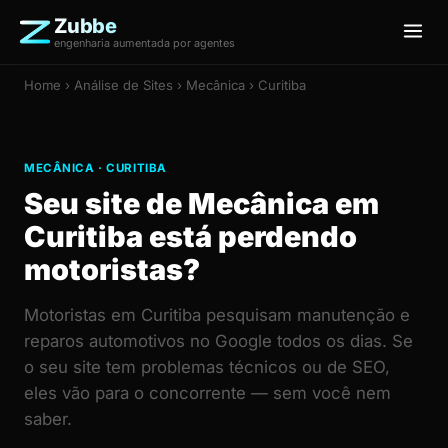
Zubbe
engenharia aumentada por agentes
Home
›
Análise de Sites
› Mecânica › Curitiba
MECÂNICA · CURITIBA
Seu site de Mecânica em
Curitiba está perdendo
motoristas?
Motoristas em Curitiba pesquisam manutenção e
reparos automotivos no Google todos os dias. Se
o seu site tem problemas técnicos ou de SEO,
eles vão para o concorrente — sem você nem
saber.