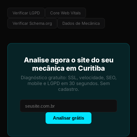
Verificar LGPD
Core Web Vitals
Verificar Schema.org
Dados de Mecânica
Analise agora o site do seu
mecânica em Curitiba
Diagnóstico gratuito: SSL, velocidade, SEO,
mobile e LGPD em 30 segundos. Sem
cadastro.
Analisar grátis