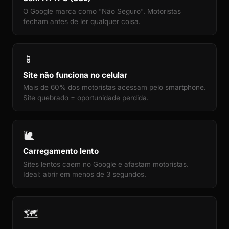
O Google marca como "Não Seguro". Motoristas
fecham antes de ler qualquer coisa.
📱
Site não funciona no celular
Mais de 60% dos motoristas acessam pelo smartphone.
Site quebrado = oportunidade perdida.
🐌
Carregamento lento
Sites lentos caem no Google e afastam motoristas.
Ideal: abrir em menos de 3 segundos.
🗺️