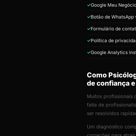
Google Meu Negócio 
Botão de WhatsApp v
Formulário de conta
Política de privacid
Google Analytics ins
Como Psicólogo
de confiança e
Muitos profissionais
falta de profissiona
ser resolvidos rapid
Um diagnóstico comp
correções para atrai