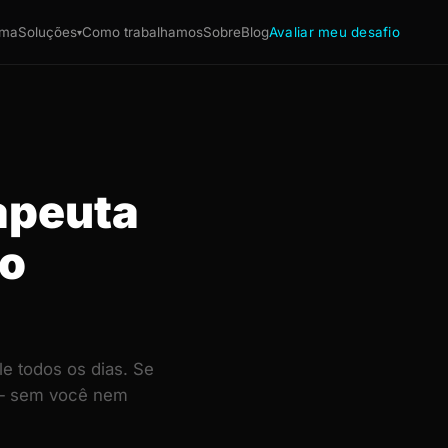
ema
Soluções
Como trabalhamos
Sobre
Blog
Avaliar meu desafio
▾
rapeuta
do
e todos os dias. Se
e — sem você nem