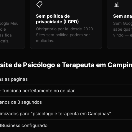
📋
📊
Sem política de
Sem anal
privacidade (LGPD)
oogle Meu
Sem Googl
Obrigatório por lei desde 2020.
o e
sabe quan
Sites sem política podem ser
s fica
vindo — e
multados.
ocais.
ite de Psicólogo e Terapeuta em Campina
s as páginas
 funciona perfeitamente no celular
enos de 3 segundos
otimizados para "psicólogo e terapeuta em Campinas"
lBusiness configurado