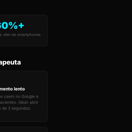
60%+
s vêm de smartphones
rapeuta
mento lento
tos caem no Google e
cientes. Ideal: abrir
 de 3 segundos.