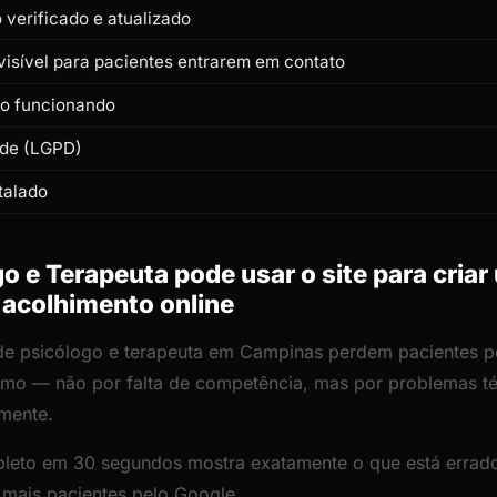
verificado e atualizado
isível para pacientes entrarem em contato
to funcionando
ade (LGPD)
talado
 e Terapeuta pode usar o site para cria
 acolhimento online
 de psicólogo e terapeuta em Campinas perdem pacientes po
lismo — não por falta de competência, mas por problemas 
amente.
leto em 30 segundos mostra exatamente o que está errado
r mais pacientes pelo Google.