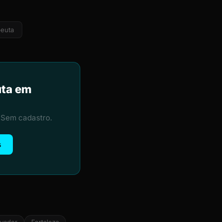
peuta
uta em
 Sem cadastro.
s