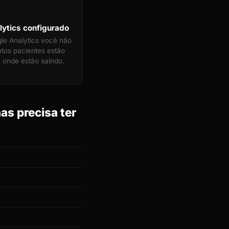
ytics configurado
e Analytics você não
tos pacientes estão
 onde estão saindo.
s precisa ter