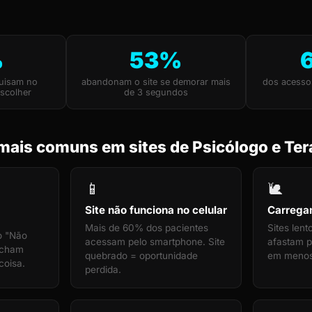
%
53%
quisam no
abandonam o site se demorar mais
dos acesso
scolher
de 3 segundos
mais comuns em sites de Psicólogo e Te
📱
🐌
Site não funciona no celular
Carrega
Mais de 60% dos pacientes
Sites len
o "Não
acessam pelo smartphone. Site
afastam pa
echam
quebrado = oportunidade
em menos
coisa.
perdida.