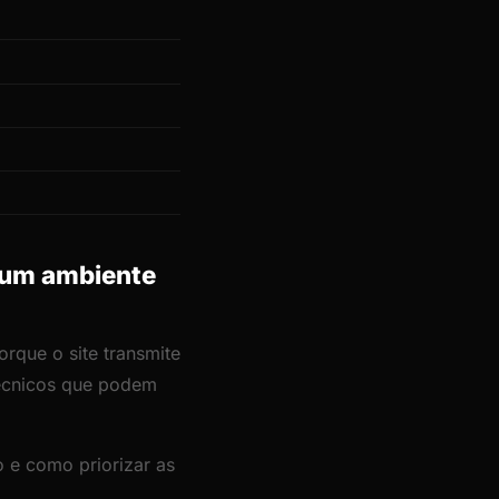
r um ambiente
rque o site transmite
técnicos que podem
 e como priorizar as