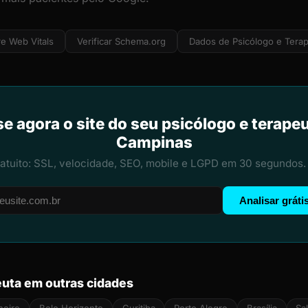
e Web Vitals
Verificar Schema.org
Dados de Psicólogo e Tera
se agora o site do seu psicólogo e terape
Campinas
ratuito: SSL, velocidade, SEO, mobile e LGPD em 30 segundos.
Analisar gráti
euta em outras cidades