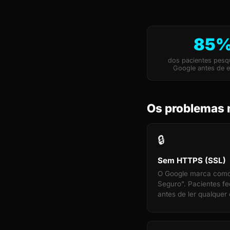
85
dos pacientes pes
Google antes de e
Os problemas 
🔒
Sem HTTPS (SSL)
O Google marca com
Seguro". Pacientes f
antes de ler qualquer 