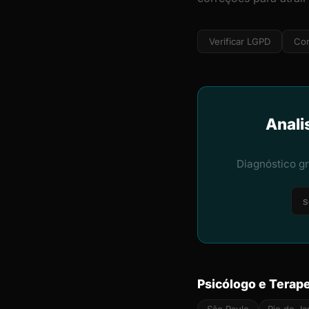
Verificar LGPD
Cor
Anali
Diagnóstico g
Psicólogo e Terap