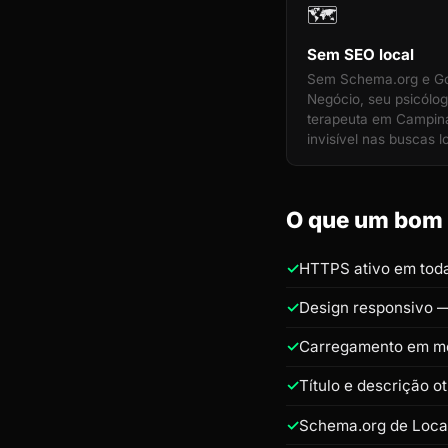
🗺️
Sem SEO local
Sem Schema.org e G
Negócio, seu psicólog
terapeuta em Campina
invisível nas buscas l
O que um bom s
HTTPS ativo em toda
Design responsivo —
Carregamento em m
Título e descrição 
Schema.org de Loca