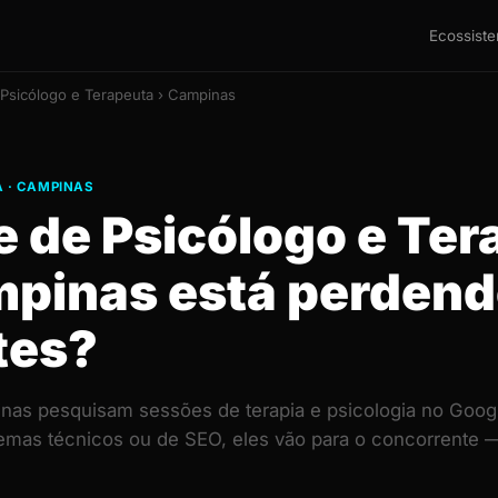
Ecossist
 Psicólogo e Terapeuta › Campinas
 · CAMPINAS
e de Psicólogo e Te
pinas está perden
tes?
as pesquisam sessões de terapia e psicologia no Googl
lemas técnicos ou de SEO, eles vão para o concorrent