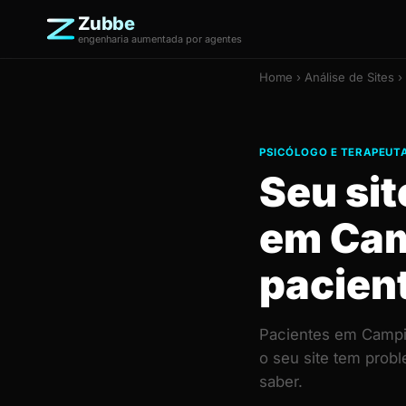
Zubbe
engenharia aumentada por agentes
Home
›
Análise de Sites
›
PSICÓLOGO E TERAPEUTA
Seu sit
em Cam
pacien
Pacientes em Campin
o seu site tem prob
saber.