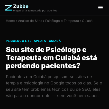
Zubbe
engenharia aumentada por agentes
Home
›
Análise de Sites
› Psicólogo e Terapeuta › Cuiabá
PSICÓLOGO E TERAPEUTA · CUIABÁ
Seu site de Psicólogo e
Terapeuta em Cuiabá está
perdendo pacientes?
Pacientes em Cuiabá pesquisam sessões de
terapia e psicologia no Google todos os dias. Se o
seu site tem problemas técnicos ou de SEO, eles
vão para o concorrente — sem você nem saber.