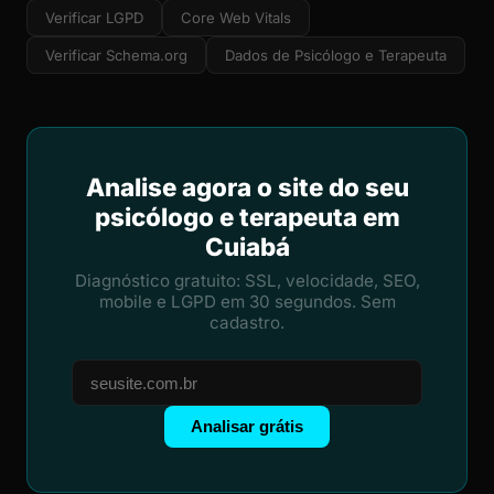
Verificar LGPD
Core Web Vitals
Verificar Schema.org
Dados de Psicólogo e Terapeuta
Analise agora o site do seu
psicólogo e terapeuta em
Cuiabá
Diagnóstico gratuito: SSL, velocidade, SEO,
mobile e LGPD em 30 segundos. Sem
cadastro.
Analisar grátis