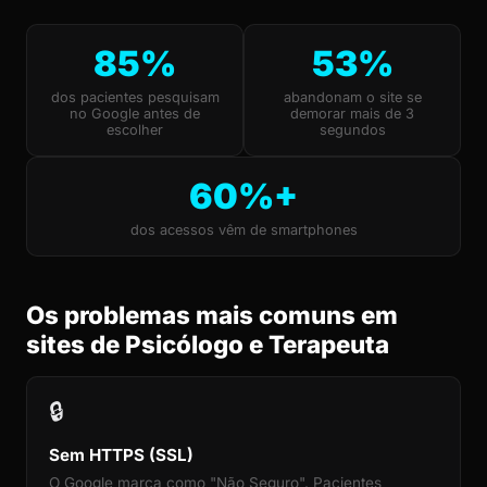
85%
53%
dos pacientes pesquisam
abandonam o site se
no Google antes de
demorar mais de 3
escolher
segundos
60%+
dos acessos vêm de smartphones
Os problemas mais comuns em
sites de Psicólogo e Terapeuta
🔒
Sem HTTPS (SSL)
O Google marca como "Não Seguro". Pacientes