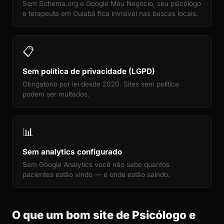
Sem Schema.org e Google Meu Negócio, seu psicólogo
e terapeuta em Cuiabá fica invisível nas buscas locais.
📋
Sem política de privacidade (LGPD)
Obrigatório por lei desde 2020. Sites sem política
podem ser multados.
📊
Sem analytics configurado
Sem Google Analytics você não sabe quantos
pacientes estão vindo — e onde estão saindo.
O que um bom site de Psicólogo e