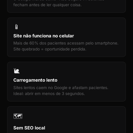
fecham antes de ler qualquer coisa.
📱
Site não funciona no celular
Mais de 60% dos pacientes acessam pelo smartphone.
Site quebrado = oportunidade perdida.
🐌
Carregamento lento
Sites lentos caem no Google e afastam pacientes.
Ideal: abrir em menos de 3 segundos.
🗺️
Sem SEO local