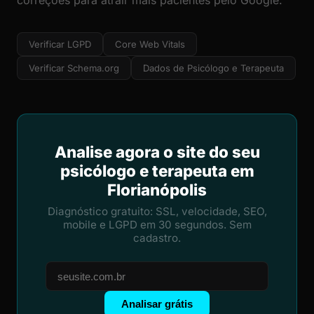
correções para atrair mais pacientes pelo Google.
Verificar LGPD
Core Web Vitals
Verificar Schema.org
Dados de Psicólogo e Terapeuta
Analise agora o site do seu
psicólogo e terapeuta em
Florianópolis
Diagnóstico gratuito: SSL, velocidade, SEO,
mobile e LGPD em 30 segundos. Sem
cadastro.
Analisar grátis