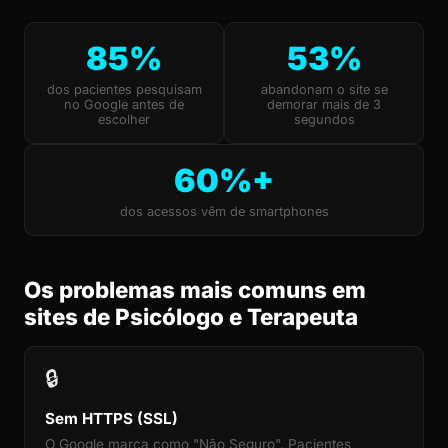
85%
53%
dos pacientes pesquisam
abandonam o site se
no Google antes de
demorar mais de 3
escolher
segundos
60%+
dos acessos vêm de smartphones
Os problemas mais comuns em
sites de Psicólogo e Terapeuta
🔒
Sem HTTPS (SSL)
O Google marca como "Não Seguro". Pacientes