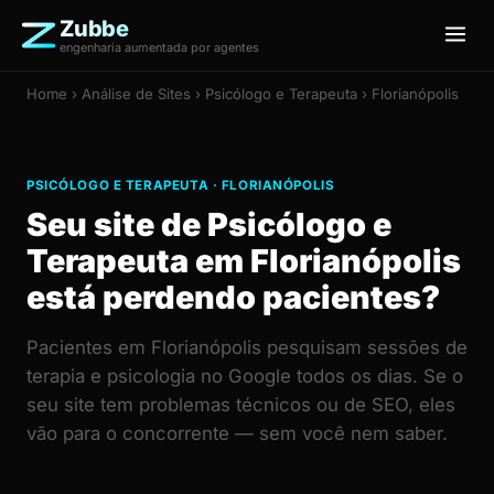
Zubbe
engenharia aumentada por agentes
Home
›
Análise de Sites
› Psicólogo e Terapeuta › Florianópolis
PSICÓLOGO E TERAPEUTA · FLORIANÓPOLIS
Seu site de Psicólogo e
Terapeuta em Florianópolis
está perdendo pacientes?
Pacientes em Florianópolis pesquisam sessões de
terapia e psicologia no Google todos os dias. Se o
seu site tem problemas técnicos ou de SEO, eles
vão para o concorrente — sem você nem saber.