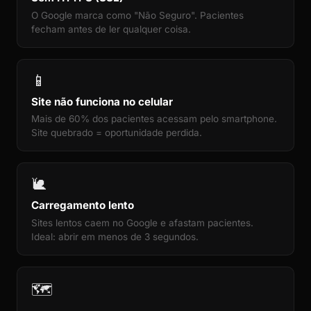
O Google marca como "Não Seguro". Pacientes
fecham antes de ler qualquer coisa.
📱
Site não funciona no celular
Mais de 60% dos pacientes acessam pelo smartphone.
Site quebrado = oportunidade perdida.
🐌
Carregamento lento
Sites lentos caem no Google e afastam pacientes.
Ideal: abrir em menos de 3 segundos.
🗺️