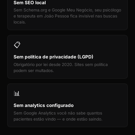
Sem SEO local
Sem Schema.org e Google Meu Negócio, seu psicólogo
e terapeuta em João Pessoa fica invisível nas buscas
locais.
📋
Sem política de privacidade (LGPD)
Obrigatório por lei desde 2020. Sites sem política
podem ser multados.
📊
Sem analytics configurado
Sem Google Analytics você não sabe quantos
pacientes estão vindo — e onde estão saindo.