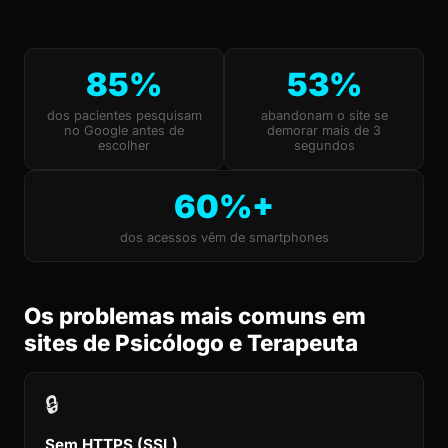
85%
53%
dos pacientes pesquisam
abandonam o site se
no Google antes de
demorar mais de 3
escolher
segundos
60%+
dos acessos vêm de smartphones
Os problemas mais comuns em
sites de Psicólogo e Terapeuta
🔒
Sem HTTPS (SSL)