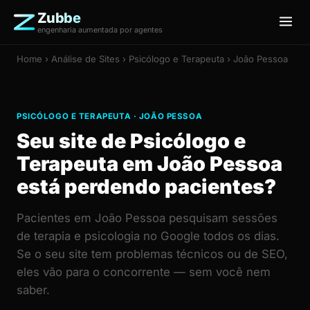
Zubbe
engenharia aumentada por agentes
Home
›
Análise de Sites
› Psicólogo e Terapeuta › João Pessoa
PSICÓLOGO E TERAPEUTA · JOÃO PESSOA
Seu site de Psicólogo e
Terapeuta em João Pessoa
está perdendo pacientes?
Pacientes em João Pessoa pesquisam sessões
de terapia e psicologia no Google todos os dias.
Se o seu site tem problemas técnicos ou de SEO,
eles vão para o concorrente — sem você nem
saber.