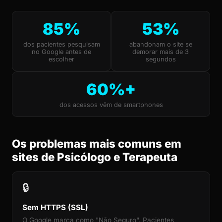
85%
53%
dos pacientes pesquisam
abandonam o site se
no Google antes de
demorar mais de 3
escolher
segundos
60%+
dos acessos vêm de smartphones
Os problemas mais comuns em
sites de Psicólogo e Terapeuta
🔒
Sem HTTPS (SSL)
O Google marca como "Não Seguro". Pacientes