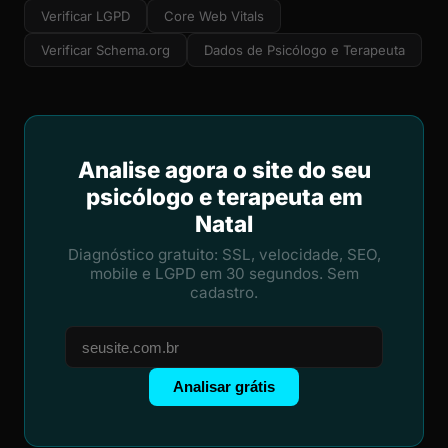
Verificar LGPD
Core Web Vitals
Verificar Schema.org
Dados de Psicólogo e Terapeuta
Analise agora o site do seu
psicólogo e terapeuta em
Natal
Diagnóstico gratuito: SSL, velocidade, SEO,
mobile e LGPD em 30 segundos. Sem
cadastro.
Analisar grátis