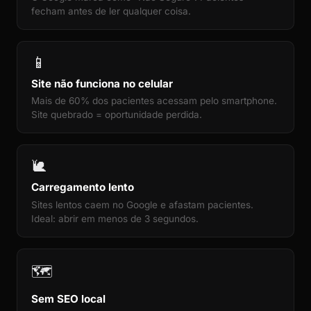
fecham antes de ler qualquer coisa.
📱
Site não funciona no celular
Mais de 60% dos pacientes acessam pelo smartphone.
Site quebrado = oportunidade perdida.
🐌
Carregamento lento
Sites lentos caem no Google e afastam pacientes.
Ideal: abrir em menos de 3 segundos.
🗺️
Sem SEO local