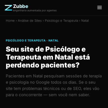
Zubbe
engenharia aumentada por agentes
Home
›
Análise de Sites
› Psicólogo e Terapeuta › Natal
PSICÓLOGO E TERAPEUTA · NATAL
Seu site de Psicólogo e
Terapeuta em Natal está
perdendo pacientes?
Pacientes em Natal pesquisam sessões de terapia
e psicologia no Google todos os dias. Se o seu
site tem problemas técnicos ou de SEO, eles vão
para o concorrente — sem você nem saber.