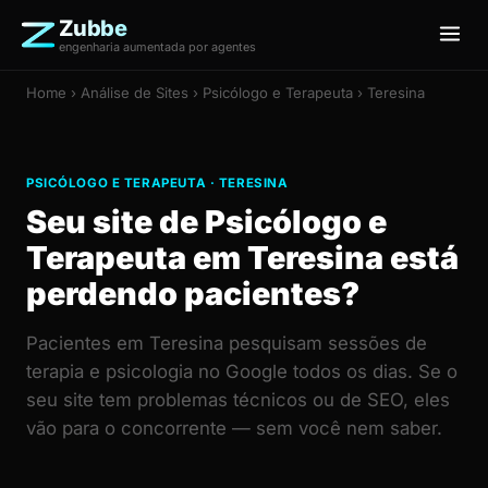
Zubbe
engenharia aumentada por agentes
Home
›
Análise de Sites
› Psicólogo e Terapeuta › Teresina
PSICÓLOGO E TERAPEUTA · TERESINA
Seu site de Psicólogo e
Terapeuta em Teresina está
perdendo pacientes?
Pacientes em Teresina pesquisam sessões de
terapia e psicologia no Google todos os dias. Se o
seu site tem problemas técnicos ou de SEO, eles
vão para o concorrente — sem você nem saber.