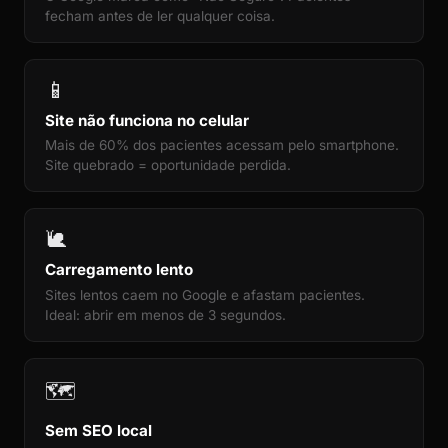
fecham antes de ler qualquer coisa.
📱
Site não funciona no celular
Mais de 60% dos pacientes acessam pelo smartphone.
Site quebrado = oportunidade perdida.
🐌
Carregamento lento
Sites lentos caem no Google e afastam pacientes.
Ideal: abrir em menos de 3 segundos.
🗺️
Sem SEO local