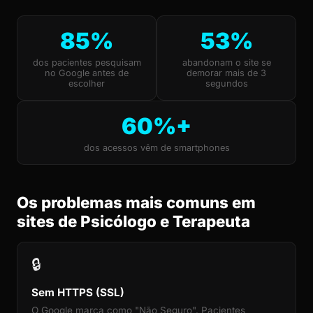
85%
53%
dos pacientes pesquisam
abandonam o site se
no Google antes de
demorar mais de 3
escolher
segundos
60%+
dos acessos vêm de smartphones
Os problemas mais comuns em
sites de Psicólogo e Terapeuta
🔒
Sem HTTPS (SSL)
O Google marca como "Não Seguro". Pacientes