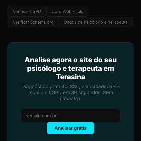
Verificar LGPD
Core Web Vitals
Verificar Schema.org
Dados de Psicólogo e Terapeuta
Analise agora o site do seu
psicólogo e terapeuta em
Teresina
Diagnóstico gratuito: SSL, velocidade, SEO,
mobile e LGPD em 30 segundos. Sem
cadastro.
Analisar grátis