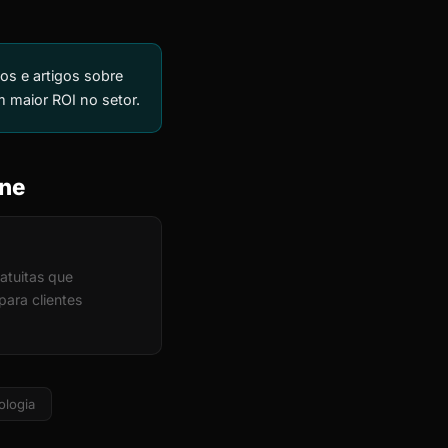
os e artigos sobre
m maior ROI no setor.
ine
atuitas que
ara clientes
ologia