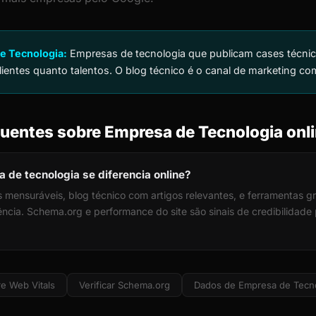
e Tecnologia:
Empresas de tecnologia que publicam cases técnic
lientes quanto talentos. O blog técnico é o canal de marketing co
uentes sobre Empresa de Tecnologia onl
de tecnologia se diferencia online?
 mensuráveis, blog técnico com artigos relevantes, e ferramentas gr
ia. Schema.org e performance do site são sinais de credibilidade p
e Web Vitals
Verificar Schema.org
Dados de Empresa de Tecn