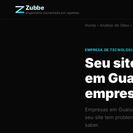
Zubbe
engenharia aumentada por agentes
Home
›
Análise de Sites
›
EMPRESA DE TECNOLOGI
Seu si
em Gua
empre
Empresas em Guarulh
seu site tem proble
saber.