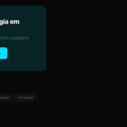
ogia em
 Sem cadastro.
s
lvador
Fortaleza