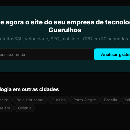
e agora o site do seu empresa de tecnol
Guarulhos
ratuito: SSL, velocidade, SEO, mobile e LGPD em 30 segundos.
Analisar gráti
ogia em outras cidades
neiro
Belo Horizonte
Curitiba
Porto Alegre
Brasília
Sa
Belém
Goiânia