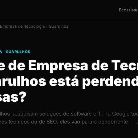
Ecossist
 Empresa de Tecnologia › Guarulhos
A · GUARULHOS
te de Empresa de Tec
rulhos está perden
sas?
os pesquisam soluções de software e TI no Google tod
mas técnicos ou de SEO, eles vão para o concorrente 