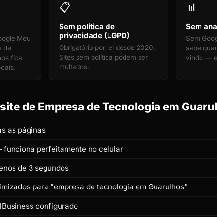
📋
📊
Sem política de
Sem anal
privacidade (LGPD)
oogle Meu
Sem Googl
Obrigatório por lei desde 2020.
a de
sabe qua
Sites sem política podem ser
os fica
vindo — e
multados.
ocais.
ite de Empresa de Tecnologia em Guarul
s as páginas
 funciona perfeitamente no celular
enos de 3 segundos
otimizados para "empresa de tecnologia em Guarulhos"
lBusiness configurado