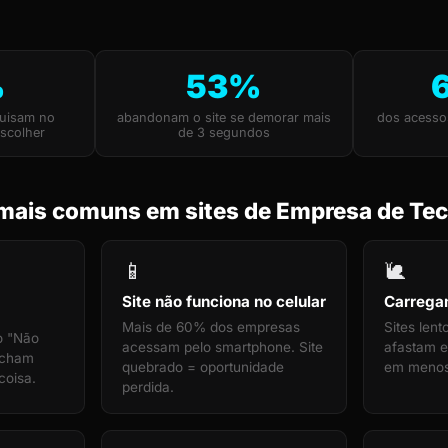
%
53%
uisam no
abandonam o site se demorar mais
dos acesso
scolher
de 3 segundos
mais comuns em sites de Empresa de Tec
📱
🐌
Site não funciona no celular
Carrega
Mais de 60% dos empresas
Sites len
o "Não
acessam pelo smartphone. Site
afastam e
echam
quebrado = oportunidade
em menos
coisa.
perdida.