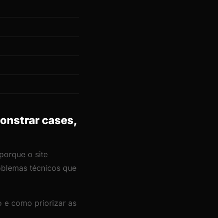
onstrar cases,
porque o site
roblemas técnicos que
 e como priorizar as