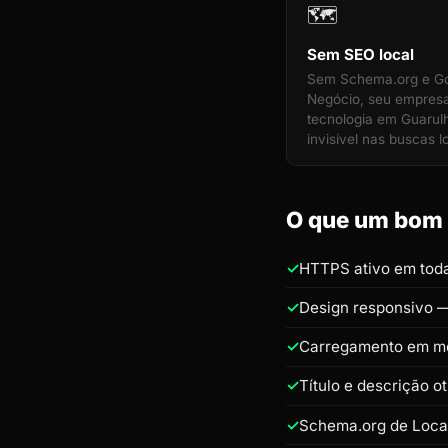
🗺️
Sem SEO local
Sem Schema.org e G
Negócio, seu empres
tecnologia em Guarulh
invisível nas buscas l
O que um bom s
HTTPS ativo em toda
Design responsivo —
Carregamento em m
Título e descrição 
Schema.org de Loca