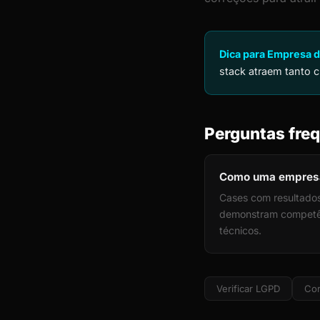
Dica para Empresa d
stack atraem tanto c
Perguntas freq
Como uma empresa 
Cases com resultados
demonstram competênc
técnicos.
Verificar LGPD
Cor