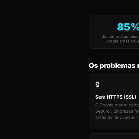
85
dos empresas pesq
Google antes de e
Os problemas 
🔒
Sem HTTPS (SSL)
O Google marca com
Seguro". Empresas f
antes de ler qualquer 