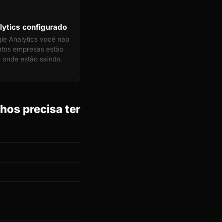
ytics configurado
e Analytics você não
ntos empresas estão
 onde estão saindo.
hos precisa ter