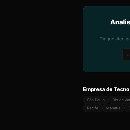
Analis
Diagnóstico g
Empresa de Tecnol
São Paulo
Rio de Ja
Recife
Manaus