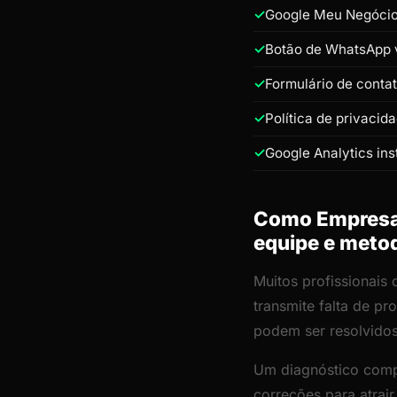
Google Meu Negócio 
Botão de WhatsApp v
Formulário de conta
Política de privacid
Google Analytics ins
Como Empresa 
equipe e meto
Muitos profissionais
transmite falta de p
podem ser resolvido
Um diagnóstico comp
correções para atrai