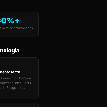
60%+
s vêm de smartphones
nologia
mento lento
tos caem no Google e
mpresas. Ideal: abrir
 de 3 segundos.