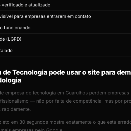
verificado e atualizado
isível para empresas entrarem em contato
to funcionando
ade (LGPD)
talado
de Tecnologia pode usar o site para dem
dologia
 de empresa de tecnologia em Guarulhos perdem empresas 
rofissionalismo — não por falta de competência, mas por p
s rapidamente.
leto em 30 segundos mostra exatamente o que está errado
r mais empresas pelo Google.