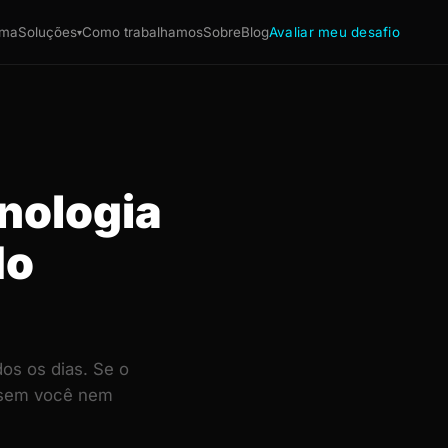
ema
Soluções
Como trabalhamos
Sobre
Blog
Avaliar meu desafio
▾
nologia
do
os os dias. Se o
— sem você nem