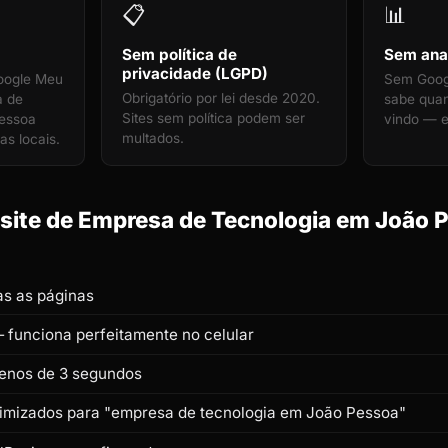
📋
📊
Sem política de
Sem anal
privacidade (LGPD)
oogle Meu
Sem Googl
Obrigatório por lei desde 2020.
a de
sabe qua
Sites sem política podem ser
Pessoa
vindo — e
multados.
as locais.
site de Empresa de Tecnologia em João P
s as páginas
 funciona perfeitamente no celular
enos de 3 segundos
otimizados para "empresa de tecnologia em João Pessoa"