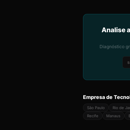
Analise 
Diagnóstico g
Empresa de Tecnol
São Paulo
Rio de Ja
Recife
Manaus