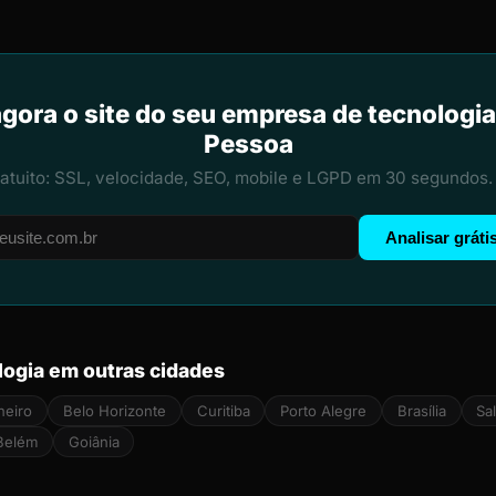
agora o site do seu empresa de tecnologi
Pessoa
ratuito: SSL, velocidade, SEO, mobile e LGPD em 30 segundos.
Analisar gráti
ogia em outras cidades
neiro
Belo Horizonte
Curitiba
Porto Alegre
Brasília
Sa
Belém
Goiânia