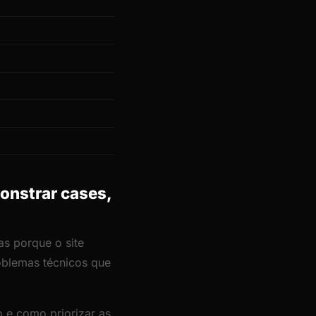
onstrar cases,
s porque o site
roblemas técnicos que
 e como priorizar as