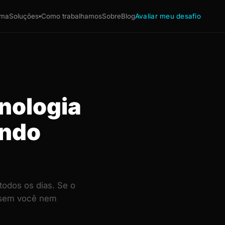
ema
Soluções
Como trabalhamos
Sobre
Blog
Avaliar meu desafio
▾
nologia
endo
odos os dias. Se o
— sem você nem