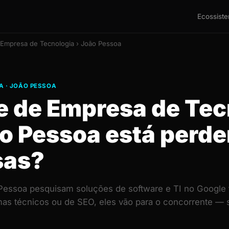
Ecossist
 Empresa de Tecnologia › João Pessoa
A · JOÃO PESSOA
te de Empresa de Tec
o Pessoa está perd
sas?
essoa pesquisam soluções de software e TI no Google t
mas técnicos ou de SEO, eles vão para o concorrente 