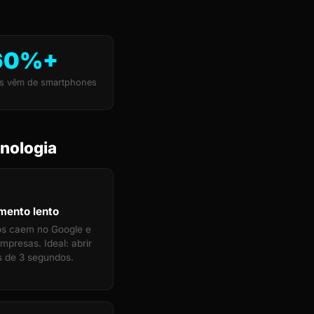
60%+
s vêm de smartphones
nologia
mento lento
tos caem no Google e
mpresas. Ideal: abrir
 de 3 segundos.