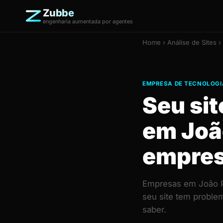
Zubbe
engenharia aumentada por agentes
Home
›
Análise de Sites
›
EMPRESA DE TECNOLOGI
Seu si
em Joã
empre
Empresas em João P
seu site tem proble
saber.