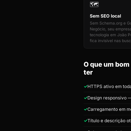
🗺️
Sem SEO local
Sem Schema.org e G
Negócio, seu empres
tecnologia em João 
fica invisível nas busc
O que um bom 
ter
HTTPS ativo em toda
Design responsivo —
Carregamento em m
Título e descrição 