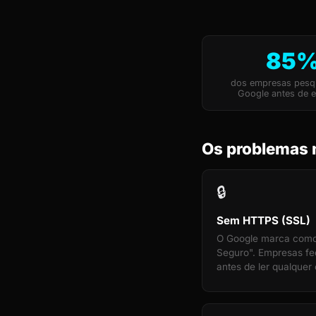
85
dos empresas pesq
Google antes de e
Os problemas 
🔒
Sem HTTPS (SSL)
O Google marca com
Seguro". Empresas f
antes de ler qualquer 