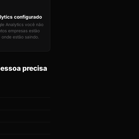
ytics configurado
e Analytics você não
ntos empresas estão
 onde estão saindo.
essoa precisa