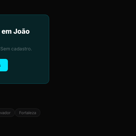
a em João
 Sem cadastro.
s
lvador
Fortaleza