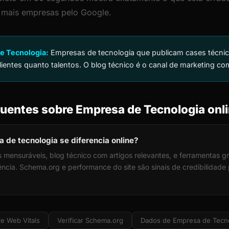
r mais empresas pelo Google.
e Tecnologia:
Empresas de tecnologia que publicam cases técnic
lientes quanto talentos. O blog técnico é o canal de marketing co
uentes sobre Empresa de Tecnologia onl
de tecnologia se diferencia online?
 mensuráveis, blog técnico com artigos relevantes, e ferramentas gr
ia. Schema.org e performance do site são sinais de credibilidade p
e Web Vitals
Verificar Schema.org
Dados de Empresa de Tecn