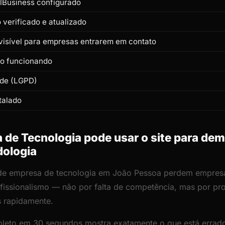
lBusiness configurado
verificado e atualizado
isível para empresas entrarem em contato
to funcionando
ade (LGPD)
talado
de Tecnologia pode usar o site para dem
dologia
 de empresa de tecnologia em João Pessoa perdem empresa
rofissionalismo — não por falta de competência, mas por p
s rapidamente.
leto em 30 segundos mostra exatamente o que está errado