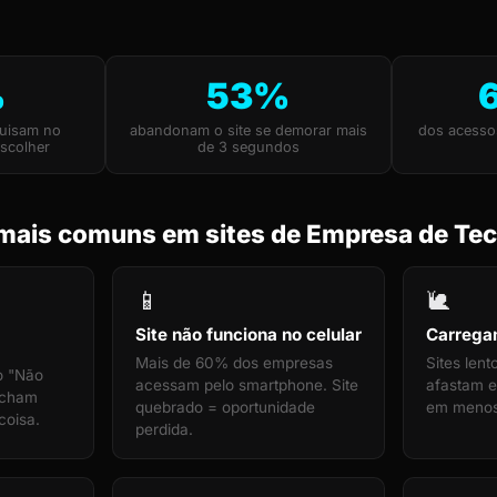
%
53%
uisam no
abandonam o site se demorar mais
dos acesso
scolher
de 3 segundos
mais comuns em sites de Empresa de Tec
📱
🐌
Site não funciona no celular
Carrega
Mais de 60% dos empresas
Sites len
o "Não
acessam pelo smartphone. Site
afastam e
echam
quebrado = oportunidade
em menos
coisa.
perdida.