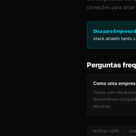
correções para atrai
Dica para Empresa d
stack atraem tanto c
Perguntas freq
Como uma empresa 
Cases com resultados
demonstram competênc
técnicos.
Verificar LGPD
Cor