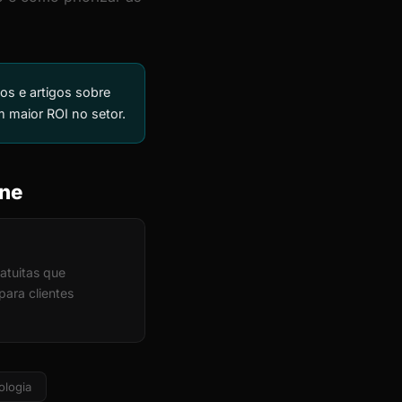
os e artigos sobre
m maior ROI no setor.
ine
atuitas que
ara clientes
ologia