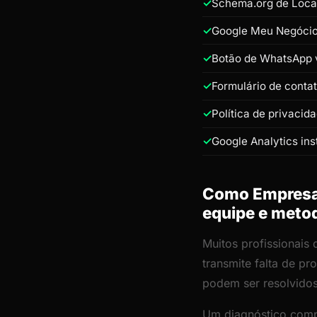
Schema.org de Loca
Google Meu Negócio 
Botão de WhatsApp v
Formulário de conta
Política de privacid
Google Analytics ins
Como Empresa 
equipe e meto
Muitos profissionais
transmite falta de p
podem ser resolvido
Um diagnóstico comp