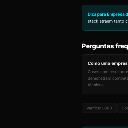
Dica para Empresa d
stack atraem tanto c
Perguntas freq
Como uma empresa 
Cases com resultados
demonstram competênc
técnicos.
Verificar LGPD
Cor