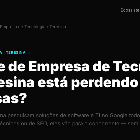
Ecossist
 Empresa de Tecnologia › Teresina
 · TERESINA
te de Empresa de Tec
esina está perdendo
sas?
a pesquisam soluções de software e TI no Google todos
técnicos ou de SEO, eles vão para o concorrente — sem