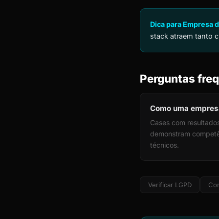
Dica para Empresa d
stack atraem tanto c
Perguntas freq
Como uma empresa 
Cases com resultados
demonstram competênc
técnicos.
Verificar LGPD
Cor