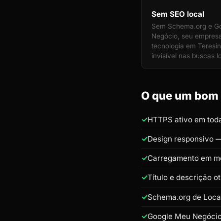
Sem SEO local
Sem Schema.org e G
Negócio, seu empres
tecnologia em Teresin
invisível nas buscas l
O que um bom s
HTTPS ativo em toda
Design responsivo —
Carregamento em m
Título e descrição 
Schema.org de Loca
Google Meu Negócio 