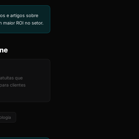
os e artigos sobre
m maior ROI no setor.
ine
atuitas que
ara clientes
ologia