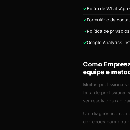
Botão de WhatsApp v
Formulário de conta
Política de privacid
Google Analytics ins
Como Empresa 
equipe e meto
Muitos profissionais
falta de profissiona
ser resolvidos rapid
Um diagnóstico comp
correções para atrai