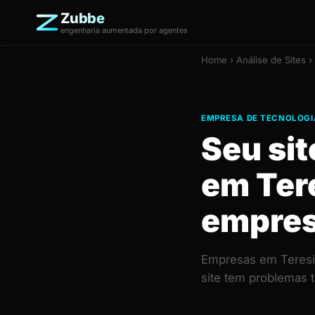
Zubbe
engenharia aumentada por agentes
Home
›
Análise de Sites
›
EMPRESA DE TECNOLOGIA
Seu si
em Ter
empre
Empresas em Teresin
site tem problemas 