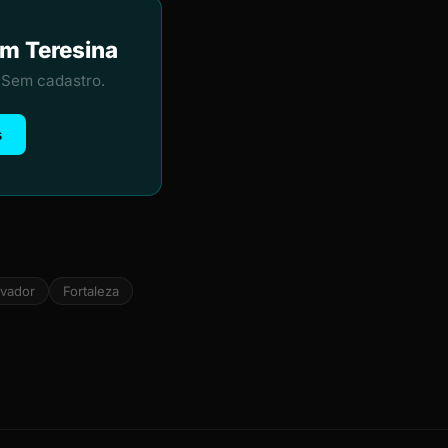
em Teresina
 Sem cadastro.
s
lvador
Fortaleza