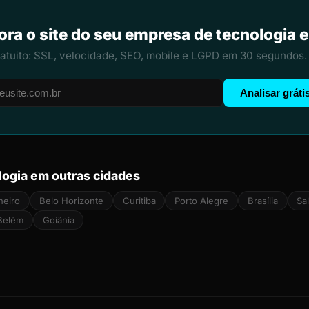
ora o site do seu empresa de tecnologia 
ratuito: SSL, velocidade, SEO, mobile e LGPD em 30 segundos.
Analisar gráti
ogia em outras cidades
neiro
Belo Horizonte
Curitiba
Porto Alegre
Brasília
Sa
Belém
Goiânia