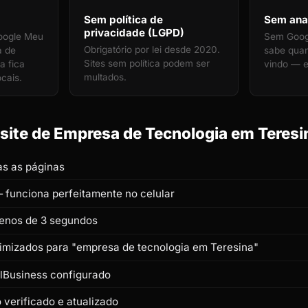
Sem política de
Sem anal
privacidade (LGPD)
oogle Meu
Sem Googl
Obrigatório por lei desde 2020.
a de
sabe qua
Sites sem política podem ser
a fica
vindo — e
multados.
ocais.
ite de Empresa de Tecnologia em Teresin
s as páginas
 funciona perfeitamente no celular
enos de 3 segundos
otimizados para "empresa de tecnologia em Teresina"
lBusiness configurado
verificado e atualizado