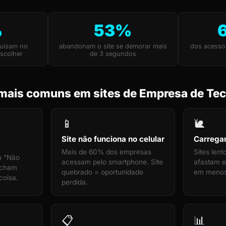
%
53%
uisam no
abandonam o site se demorar mais
dos acesso
scolher
de 3 segundos
mais comuns em sites de Empresa de Tec
📱
🐌
Site não funciona no celular
Carrega
Mais de 60% dos empresas
Sites len
o "Não
acessam pelo smartphone. Site
afastam e
echam
quebrado = oportunidade
em menos
coisa.
perdida.
📋
📊