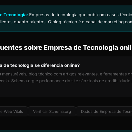
e Tecnologia:
Empresas de tecnologia que publicam cases técnic
lientes quanto talentos. O blog técnico é o canal de marketing co
uentes sobre Empresa de Tecnologia onl
de tecnologia se diferencia online?
 mensuráveis, blog técnico com artigos relevantes, e ferramentas gr
ia. Schema.org e performance do site são sinais de credibilidade p
e Web Vitals
Verificar Schema.org
Dados de Empresa de Tecn