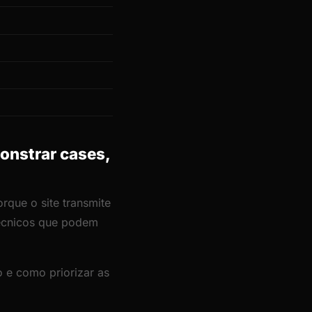
onstrar cases,
rque o site transmite
técnicos que podem
 e como priorizar as