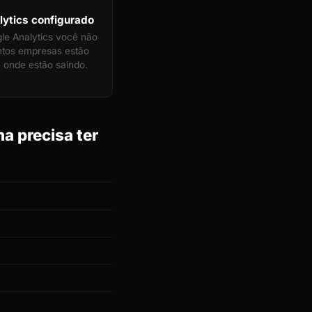
ytics configurado
e Analytics você não
ntos empresas estão
 onde estão saindo.
a precisa ter