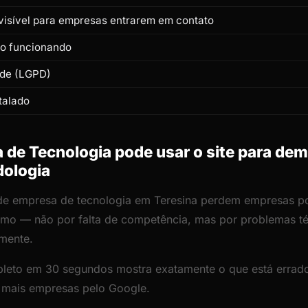
isível para empresas entrarem em contato
to funcionando
ade (LGPD)
talado
de Tecnologia pode usar o site para dem
dologia
 de empresa de tecnologia em Teresina perdem empresas po
lismo — não por falta de competência, mas por problemas 
amente.
leto em 30 segundos mostra exatamente o que está errado
r mais empresas pelo Google.