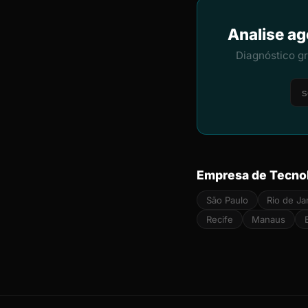
Analise ag
Diagnóstico g
Empresa de Tecnol
São Paulo
Rio de Ja
Recife
Manaus