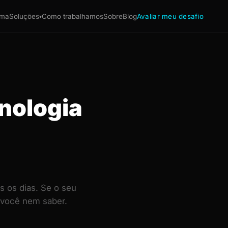
ema
Soluções
Como trabalhamos
Sobre
Blog
Avaliar meu desafio
▾
nologia
 os dias. Se o seu
 você nem saber.