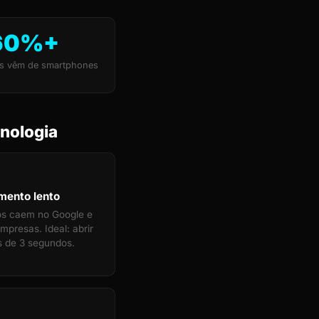
60%+
s vêm de smartphones
nologia
mento lento
tos caem no Google e
mpresas. Ideal: abrir
 de 3 segundos.