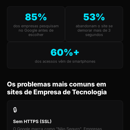
85%
53%
dos empresas pesquisam
abandonam o site se
no Google antes de
demorar mais de 3
escolher
segundos
60%+
dos acessos vêm de smartphones
Os problemas mais comuns em
sites de Empresa de Tecnologia
🔒
Sem HTTPS (SSL)
O Google marca como "Não Seguro". Empresas