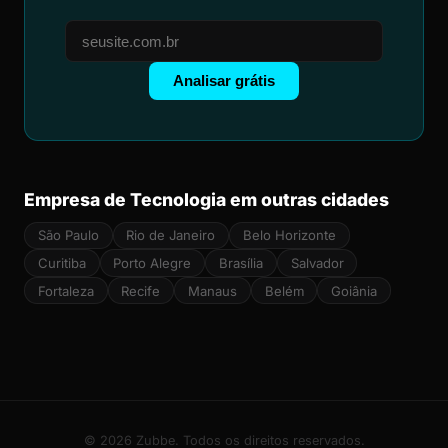
Analisar grátis
Empresa de Tecnologia em outras cidades
São Paulo
Rio de Janeiro
Belo Horizonte
Curitiba
Porto Alegre
Brasília
Salvador
Fortaleza
Recife
Manaus
Belém
Goiânia
© 2026 Zubbe. Todos os direitos reservados.