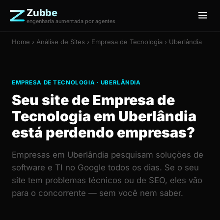
Zubbe
engenharia aumentada por agentes
Home
›
Análise de Sites
› Empresa de Tecnologia › Uberlândia
EMPRESA DE TECNOLOGIA · UBERLÂNDIA
Seu site de Empresa de
Tecnologia em Uberlândia
está perdendo empresas?
Empresas em Uberlândia pesquisam soluções de
software e TI no Google todos os dias. Se o seu
site tem problemas técnicos ou de SEO, eles vão
para o concorrente — sem você nem saber.