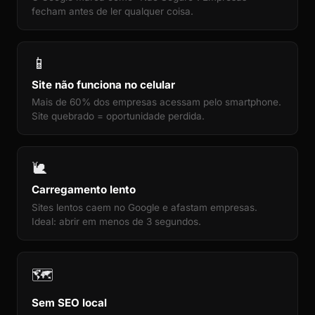
fecham antes de ler qualquer coisa.
📱
Site não funciona no celular
Mais de 60% dos empresas acessam pelo smartphone.
Site quebrado = oportunidade perdida.
🐌
Carregamento lento
Sites lentos caem no Google e afastam empresas.
Ideal: abrir em menos de 3 segundos.
🗺️
Sem SEO local