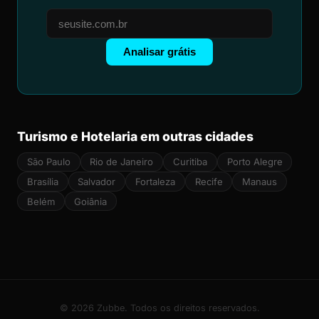
Analisar grátis
Turismo e Hotelaria em outras cidades
São Paulo
Rio de Janeiro
Curitiba
Porto Alegre
Brasília
Salvador
Fortaleza
Recife
Manaus
Belém
Goiânia
© 2026 Zubbe. Todos os direitos reservados.