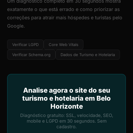
Um diagnóstico completo em 30 segundos mostra
exatamente o que está errado e como priorizar as
correções para atrair mais hóspedes e turistas pelo
Google.
Verificar LGPD
Core Web Vitals
Verificar Schema.org
Dados de Turismo e Hotelaria
Analise agora o site do seu
turismo e hotelaria em Belo
Horizonte
Diagnóstico gratuito: SSL, velocidade, SEO,
mobile e LGPD em 30 segundos. Sem
cadastro.