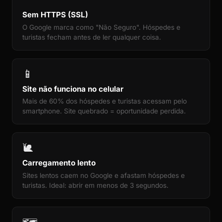
Sem HTTPS (SSL)
O Google marca como "Não Seguro". Hóspedes e
turistas fecham antes de ler qualquer coisa.
📱
Site não funciona no celular
Mais de 60% dos hóspedes e turistas acessam pelo
smartphone. Site quebrado = oportunidade perdida.
🐌
Carregamento lento
Sites lentos caem no Google e afastam hóspedes e
turistas. Ideal: abrir em menos de 3 segundos.