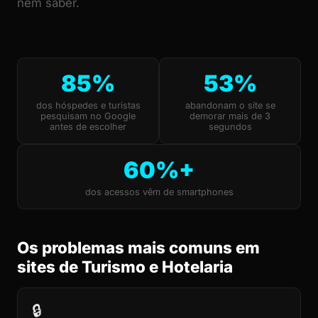
nem saber.
85%
53%
dos hóspedes e turistas
abandonam o site se
pesquisam no Google
demorar mais de 3
antes de escolher
segundos
60%+
dos acessos vêm de smartphones
Os problemas mais comuns em
sites de Turismo e Hotelaria
🔒