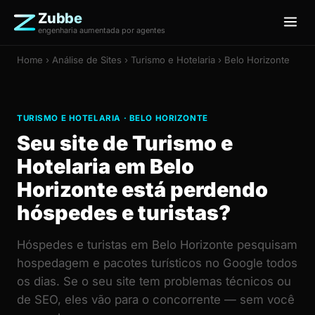
Zubbe
engenharia aumentada por agentes
Home
›
Análise de Sites
› Turismo e Hotelaria › Belo Horizonte
TURISMO E HOTELARIA · BELO HORIZONTE
Seu site de Turismo e
Hotelaria em Belo
Horizonte está perdendo
hóspedes e turistas?
Hóspedes e turistas em Belo Horizonte pesquisam
hospedagem e pacotes turísticos no Google todos
os dias. Se o seu site tem problemas técnicos ou
de SEO, eles vão para o concorrente — sem você