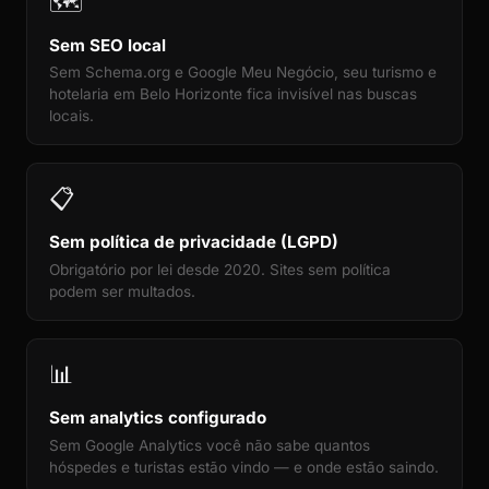
🗺️
Sem SEO local
Sem Schema.org e Google Meu Negócio, seu turismo e
hotelaria em Belo Horizonte fica invisível nas buscas
locais.
📋
Sem política de privacidade (LGPD)
Obrigatório por lei desde 2020. Sites sem política
podem ser multados.
📊
Sem analytics configurado
Sem Google Analytics você não sabe quantos
hóspedes e turistas estão vindo — e onde estão saindo.