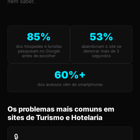
nem saber.
85%
53%
dos hóspedes e turistas
abandonam o site se
pesquisam no Google
demorar mais de 3
antes de escolher
segundos
60%+
dos acessos vêm de smartphones
Os problemas mais comuns em
sites de Turismo e Hotelaria
🔒