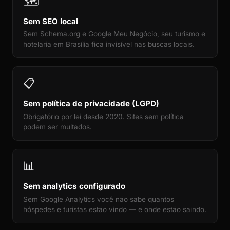
🗺️
Sem SEO local
Sem Schema.org e Google Meu Negócio, seu turismo e
hotelaria em Brasília fica invisível nas buscas locais.
📋
Sem política de privacidade (LGPD)
Obrigatório por lei desde 2020. Sites sem política
podem ser multados.
📊
Sem analytics configurado
Sem Google Analytics você não sabe quantos
hóspedes e turistas estão vindo — e onde estão saindo.