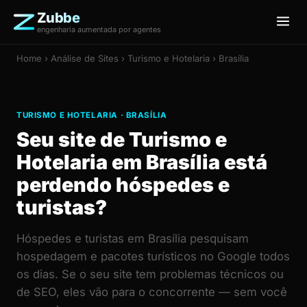
Zubbe
engenharia aumentada por agentes
Home
›
Análise de Sites
› Turismo e Hotelaria › Brasília
TURISMO E HOTELARIA · BRASÍLIA
Seu site de Turismo e
Hotelaria em Brasília está
perdendo hóspedes e
turistas?
Hóspedes e turistas em Brasília pesquisam
hospedagem e pacotes turísticos no Google todos
os dias. Se o seu site tem problemas técnicos ou
de SEO, eles vão para o concorrente — sem você