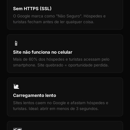
Sem HTTPS (SSL)
O Google marca como "Não Seguro". Hóspedes e
turistas fecham antes de ler qualquer coisa.
📱
Site não funciona no celular
Mais de 60% dos hóspedes e turistas acessam pelo
smartphone. Site quebrado = oportunidade perdida.
🐌
Carregamento lento
Sites lentos caem no Google e afastam hóspedes e
turistas. Ideal: abrir em menos de 3 segundos.