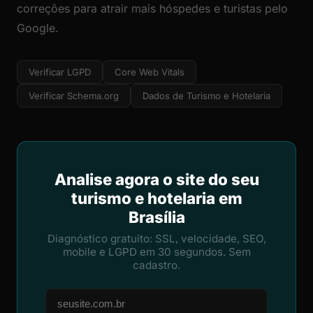
correções para atrair mais hóspedes e turistas pelo
Google.
Verificar LGPD
Core Web Vitals
Verificar Schema.org
Dados de Turismo e Hotelaria
Analise agora o site do seu
turismo e hotelaria em
Brasília
Diagnóstico gratuito: SSL, velocidade, SEO,
mobile e LGPD em 30 segundos. Sem
cadastro.