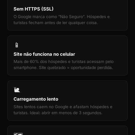
Sem HTTPS (SSL)
O Google marca como "Não Seguro". Hóspedes e
turistas fecham antes de ler qualquer coisa.
📱
Site não funciona no celular
Mais de 60% dos hóspedes e turistas acessam pelo
smartphone. Site quebrado = oportunidade perdida.
🐌
Carregamento lento
Sites lentos caem no Google e afastam hóspedes e
turistas. Ideal: abrir em menos de 3 segundos.