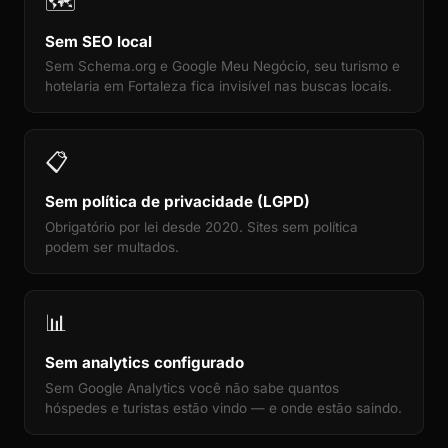
🗺️
Sem SEO local
Sem Schema.org e Google Meu Negócio, seu turismo e
hotelaria em Fortaleza fica invisível nas buscas locais.
📋
Sem política de privacidade (LGPD)
Obrigatório por lei desde 2020. Sites sem política
podem ser multados.
📊
Sem analytics configurado
Sem Google Analytics você não sabe quantos
hóspedes e turistas estão vindo — e onde estão saindo.