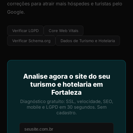
correções para atrair mais hóspedes e turistas pelo
Google.
Verificar LGPD
Core Web Vitals
Verificar Schema.org
Dados de Turismo e Hotelaria
Analise agora o site do seu
turismo e hotelaria em
Fortaleza
Diagnóstico gratuito: SSL, velocidade, SEO,
mobile e LGPD em 30 segundos. Sem
cadastro.