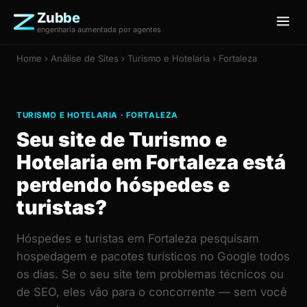
Zubbe
engenharia aumentada por agentes
Home
›
Análise de Sites
› Turismo e Hotelaria › Fortaleza
TURISMO E HOTELARIA · FORTALEZA
Seu site de Turismo e
Hotelaria em Fortaleza está
perdendo hóspedes e
turistas?
Hóspedes e turistas em Fortaleza pesquisam
hospedagem e pacotes turísticos no Google todos
os dias. Se o seu site tem problemas técnicos ou
de SEO, eles vão para o concorrente — sem você