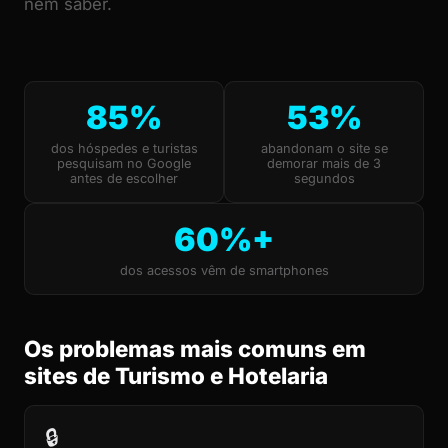
nem saber.
85%
53%
dos hóspedes e turistas
abandonam o site se
pesquisam no Google
demorar mais de 3
antes de escolher
segundos
60%+
dos acessos vêm de smartphones
Os problemas mais comuns em
sites de Turismo e Hotelaria
🔒