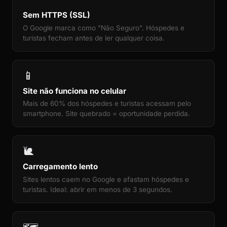
Sem HTTPS (SSL)
O Google marca como "Não Seguro". Hóspedes e
turistas fecham antes de ler qualquer coisa.
📱
Site não funciona no celular
Mais de 60% dos hóspedes e turistas acessam pelo
smartphone. Site quebrado = oportunidade perdida.
🐌
Carregamento lento
Sites lentos caem no Google e afastam hóspedes e
turistas. Ideal: abrir em menos de 3 segundos.