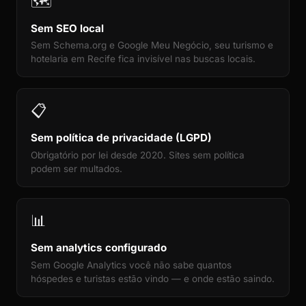
🗺️
Sem SEO local
Sem Schema.org e Google Meu Negócio, seu turismo e
hotelaria em Recife fica invisível nas buscas locais.
📋
Sem política de privacidade (LGPD)
Obrigatório por lei desde 2020. Sites sem política
podem ser multados.
📊
Sem analytics configurado
Sem Google Analytics você não sabe quantos
hóspedes e turistas estão vindo — e onde estão saindo.