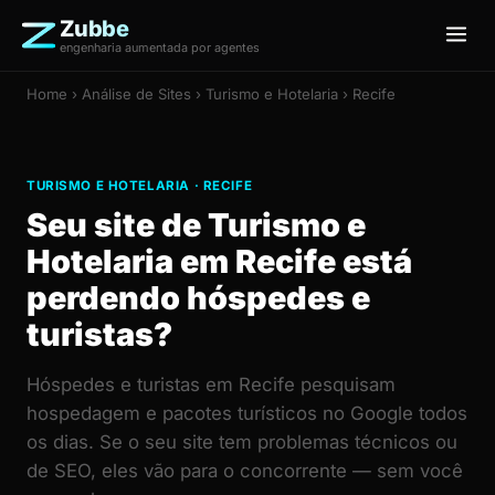
Zubbe
engenharia aumentada por agentes
Home
›
Análise de Sites
› Turismo e Hotelaria › Recife
TURISMO E HOTELARIA · RECIFE
Seu site de Turismo e
Hotelaria em Recife está
perdendo hóspedes e
turistas?
Hóspedes e turistas em Recife pesquisam
hospedagem e pacotes turísticos no Google todos
os dias. Se o seu site tem problemas técnicos ou
de SEO, eles vão para o concorrente — sem você