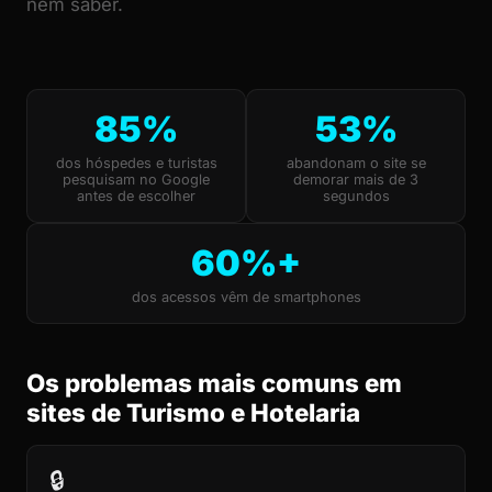
nem saber.
85%
53%
dos hóspedes e turistas
abandonam o site se
pesquisam no Google
demorar mais de 3
antes de escolher
segundos
60%+
dos acessos vêm de smartphones
Os problemas mais comuns em
sites de Turismo e Hotelaria
🔒