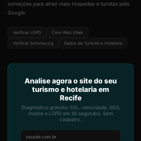
correções para atrair mais hóspedes e turistas pelo
Google.
Verificar LGPD
Core Web Vitals
Verificar Schema.org
Dados de Turismo e Hotelaria
Analise agora o site do seu
turismo e hotelaria em
Recife
Diagnóstico gratuito: SSL, velocidade, SEO,
mobile e LGPD em 30 segundos. Sem
cadastro.