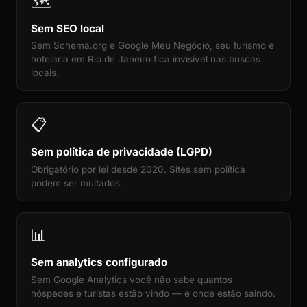
🗺️
Sem SEO local
Sem Schema.org e Google Meu Negócio, seu turismo e
hotelaria em Rio de Janeiro fica invisível nas buscas
locais.
📋
Sem política de privacidade (LGPD)
Obrigatório por lei desde 2020. Sites sem política
podem ser multados.
📊
Sem analytics configurado
Sem Google Analytics você não sabe quantos
hóspedes e turistas estão vindo — e onde estão saindo.