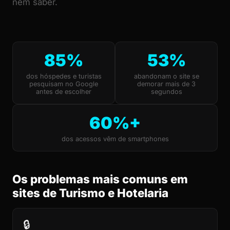
nem saber.
85%
53%
dos hóspedes e turistas
abandonam o site se
pesquisam no Google
demorar mais de 3
antes de escolher
segundos
60%+
dos acessos vêm de smartphones
Os problemas mais comuns em
sites de Turismo e Hotelaria
🔒