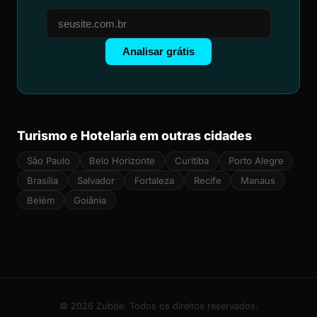
Analisar grátis
Turismo e Hotelaria em outras cidades
São Paulo
Belo Horizonte
Curitiba
Porto Alegre
Brasília
Salvador
Fortaleza
Recife
Manaus
Belém
Goiânia
© 2026 Zubbe. Todos os direitos reservados.