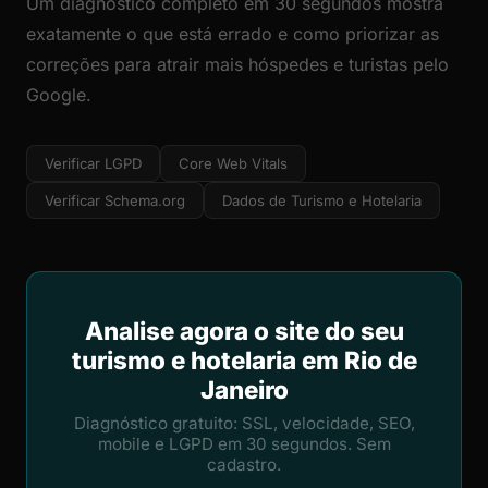
Um diagnóstico completo em 30 segundos mostra
exatamente o que está errado e como priorizar as
correções para atrair mais hóspedes e turistas pelo
Google.
Verificar LGPD
Core Web Vitals
Verificar Schema.org
Dados de Turismo e Hotelaria
Analise agora o site do seu
turismo e hotelaria em Rio de
Janeiro
Diagnóstico gratuito: SSL, velocidade, SEO,
mobile e LGPD em 30 segundos. Sem
cadastro.