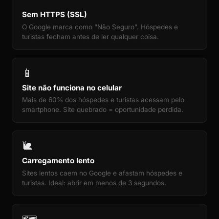
Sem HTTPS (SSL)
O Google marca como "Não Seguro". Hóspedes e
turistas fecham antes de ler qualquer coisa.
📱
Site não funciona no celular
Mais de 60% dos hóspedes e turistas acessam pelo
smartphone. Site quebrado = oportunidade perdida.
🐌
Carregamento lento
Sites lentos caem no Google e afastam hóspedes e
turistas. Ideal: abrir em menos de 3 segundos.