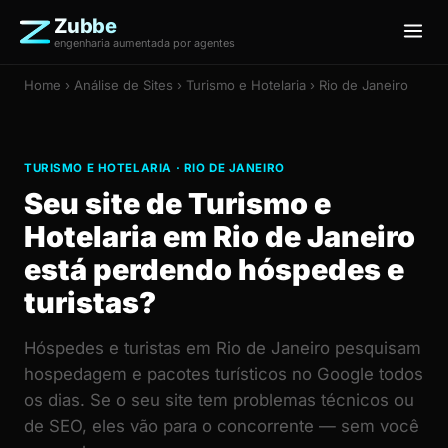
Zubbe
engenharia aumentada por agentes
Home
›
Análise de Sites
› Turismo e Hotelaria › Rio de Janeiro
TURISMO E HOTELARIA · RIO DE JANEIRO
Seu site de Turismo e
Hotelaria em Rio de Janeiro
está perdendo hóspedes e
turistas?
Hóspedes e turistas em Rio de Janeiro pesquisam
hospedagem e pacotes turísticos no Google todos
os dias. Se o seu site tem problemas técnicos ou
de SEO, eles vão para o concorrente — sem você