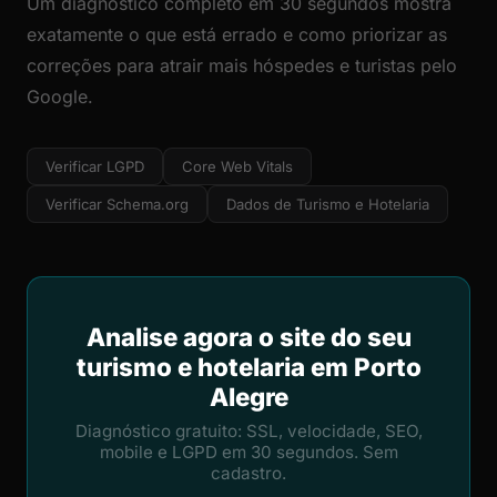
Um diagnóstico completo em 30 segundos mostra
exatamente o que está errado e como priorizar as
correções para atrair mais hóspedes e turistas pelo
Google.
Verificar LGPD
Core Web Vitals
Verificar Schema.org
Dados de Turismo e Hotelaria
Analise agora o site do seu
turismo e hotelaria em Porto
Alegre
Diagnóstico gratuito: SSL, velocidade, SEO,
mobile e LGPD em 30 segundos. Sem
cadastro.