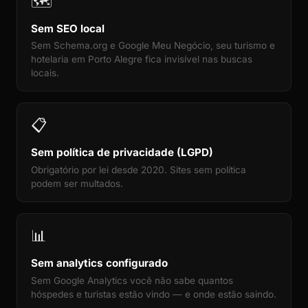
🗺️
Sem SEO local
Sem Schema.org e Google Meu Negócio, seu turismo e
hotelaria em Porto Alegre fica invisível nas buscas
locais.
📋
Sem política de privacidade (LGPD)
Obrigatório por lei desde 2020. Sites sem política
podem ser multados.
📊
Sem analytics configurado
Sem Google Analytics você não sabe quantos
hóspedes e turistas estão vindo — e onde estão saindo.