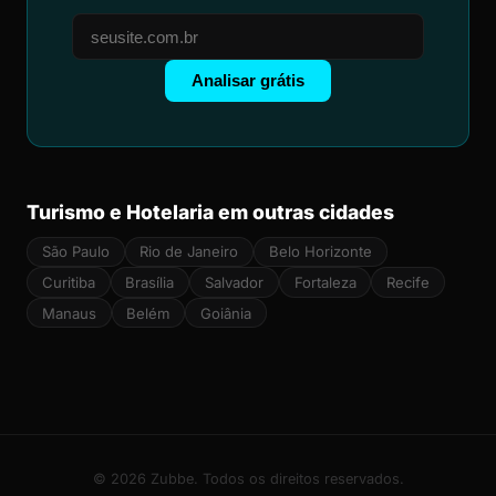
Analisar grátis
Turismo e Hotelaria em outras cidades
São Paulo
Rio de Janeiro
Belo Horizonte
Curitiba
Brasília
Salvador
Fortaleza
Recife
Manaus
Belém
Goiânia
© 2026 Zubbe. Todos os direitos reservados.