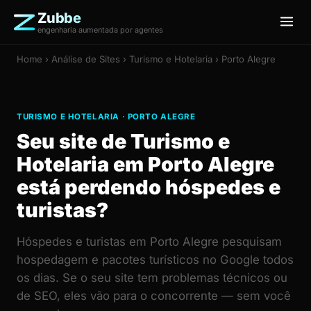
Zubbe
engenharia aumentada por agentes
Home
›
Análise de Sites
› Turismo e Hotelaria › Porto Alegre
TURISMO E HOTELARIA · PORTO ALEGRE
Seu site de Turismo e
Hotelaria em Porto Alegre
está perdendo hóspedes e
turistas?
Hóspedes e turistas em Porto Alegre pesquisam
hospedagem e pacotes turísticos no Google todos
os dias. Se o seu site tem problemas técnicos ou
de SEO, eles vão para o concorrente — sem você