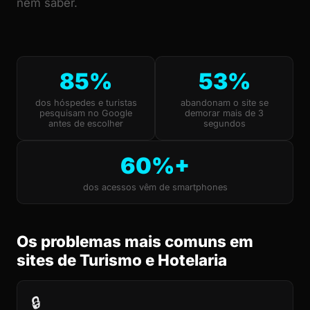
nem saber.
85%
53%
dos hóspedes e turistas
abandonam o site se
pesquisam no Google
demorar mais de 3
antes de escolher
segundos
60%+
dos acessos vêm de smartphones
Os problemas mais comuns em
sites de Turismo e Hotelaria
🔒