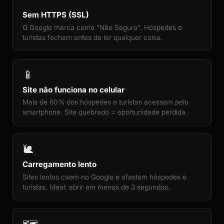
Sem HTTPS (SSL)
O Google marca como "Não Seguro". Hóspedes e
turistas fecham antes de ler qualquer coisa.
📱
Site não funciona no celular
Mais de 60% dos hóspedes e turistas acessam pelo
smartphone. Site quebrado = oportunidade perdida.
🐌
Carregamento lento
Sites lentos caem no Google e afastam hóspedes e
turistas. Ideal: abrir em menos de 3 segundos.