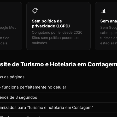
📋
📊
Sem política de
Sem anal
privacidade (LGPD)
oogle Meu
Sem Googl
Obrigatório por lei desde 2020.
e
sabe qua
Sites sem política podem ser
m fica
turistas 
multados.
ocais.
estão sai
ite de Turismo e Hotelaria em Contagem 
s as páginas
 funciona perfeitamente no celular
enos de 3 segundos
timizados para "turismo e hotelaria em Contagem"