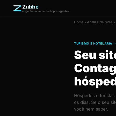
Zubbe
engenharia aumentada por agentes
Home
›
Análise de Sites
›
TURISMO E HOTELARIA 
Seu sit
Contag
hósped
Hóspedes e turista
os dias. Se o seu s
você nem saber.