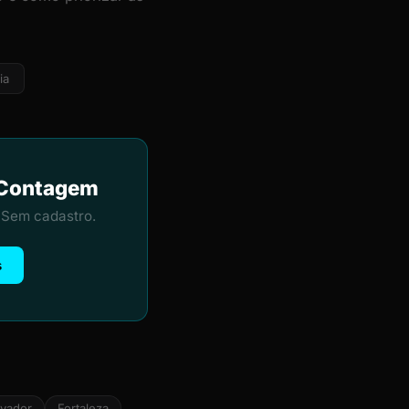
ia
m Contagem
 Sem cadastro.
s
lvador
Fortaleza