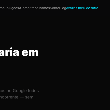
ema
Soluções
Como trabalhamos
Sobre
Blog
Avaliar meu desafio
▾
aria em
cos no Google todos
concorrente — sem