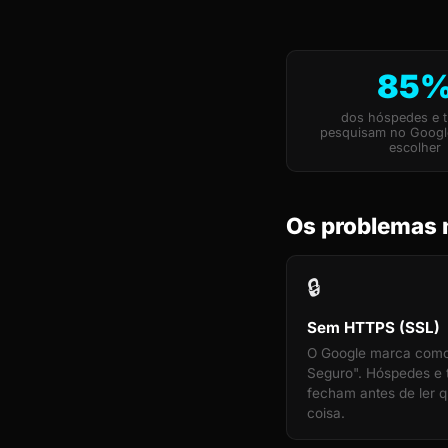
85
dos hóspedes e t
pesquisam no Googl
escolher
Os problemas 
🔒
Sem HTTPS (SSL)
O Google marca com
Seguro". Hóspedes e t
fecham antes de ler q
coisa.