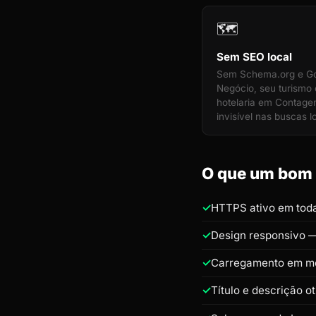
🗺️
Sem SEO local
Sem Schema.org e G
Negócio, seu turismo 
hotelaria em Contage
invisível nas buscas l
O que um bom s
HTTPS ativo em toda
Design responsivo —
Carregamento em m
Título e descrição o