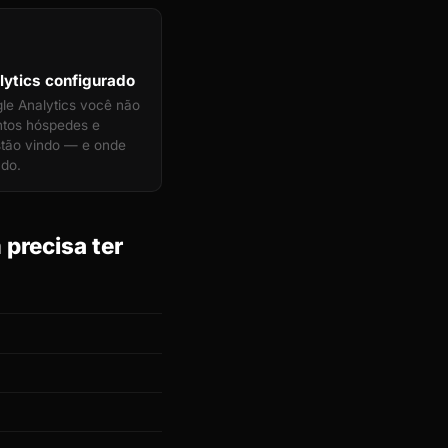
ytics configurado
e Analytics você não
ntos hóspedes e
estão vindo — e onde
ndo.
precisa ter