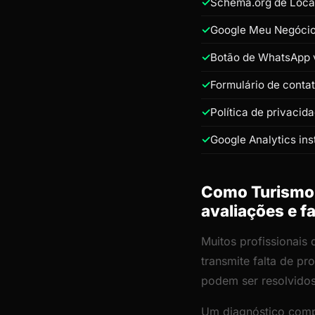
Schema.org de Loca
Google Meu Negócio 
Botão de WhatsApp v
Formulário de conta
Política de privacid
Google Analytics ins
Como Turismo e
avaliações e fa
Muitos profissionais
transmite falta de p
podem ser resolvido
Um diagnóstico comp