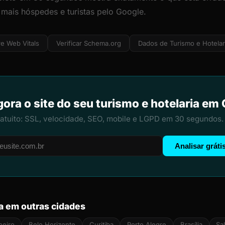
 mais hóspedes e turistas pelo Google.
e Web Vitals
Verificar Schema.org
Dados de Turismo e Hotelar
gora o site do seu turismo e hotelaria e
ratuito: SSL, velocidade, SEO, mobile e LGPD em 30 segundos.
Analisar gráti
a em outras cidades
neiro
Belo Horizonte
Curitiba
Porto Alegre
Brasília
Sa