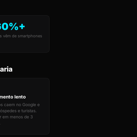
60%+
s vêm de smartphones
aria
mento lento
tos caem no Google e
óspedes e turistas.
rir em menos de 3
.