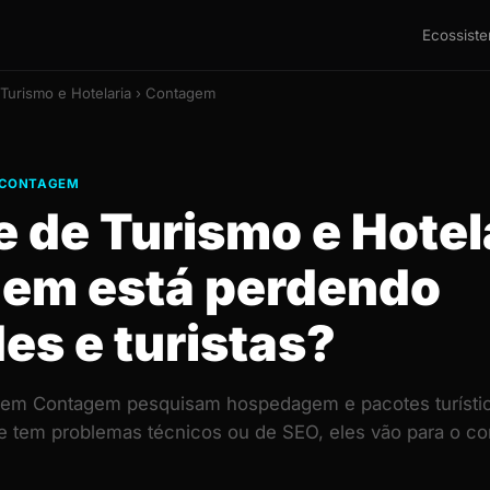
Ecossist
 Turismo e Hotelaria › Contagem
· CONTAGEM
e de Turismo e Hotel
em está perdendo
es e turistas?
s em Contagem pesquisam hospedagem e pacotes turísti
ite tem problemas técnicos ou de SEO, eles vão para o 