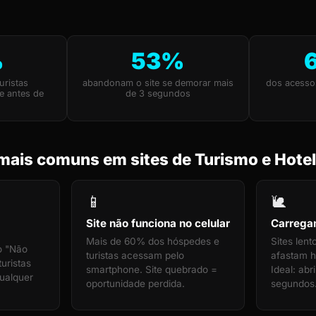
%
53%
uristas
abandonam o site se demorar mais
dos acesso
e antes de
de 3 segundos
mais comuns em sites de Turismo e Hotel
📱
🐌
Site não funciona no celular
Carrega
Mais de 60% dos hóspedes e
Sites len
o "Não
turistas acessam pelo
afastam h
uristas
smartphone. Site quebrado =
Ideal: ab
ualquer
oportunidade perdida.
segundos