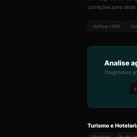
correções para atrair
Verificar LGPD
Cor
Analise a
Diagnóstico g
Turismo e Hotelari
São Paulo
Rio de Ja