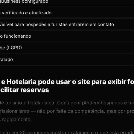
lBusiness configurado
verificado e atualizado
isível para hóspedes e turistas entrarem em contato
to funcionando
ade (LGPD)
talado
 Hotelaria pode usar o site para exibir f
cilitar reservas
 de turismo e hotelaria em Contagem perdem hóspedes e turi
rofissionalismo — não por falta de competência, mas por p
s rapidamente.
leto em 30 segundos mostra exatamente o que está errado