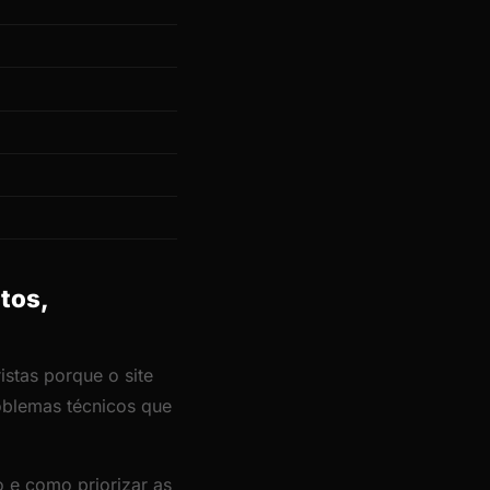
otos,
stas porque o site
roblemas técnicos que
 e como priorizar as