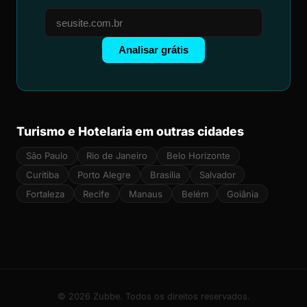
Analisar grátis
Turismo e Hotelaria em outras cidades
São Paulo
Rio de Janeiro
Belo Horizonte
Curitiba
Porto Alegre
Brasília
Salvador
Fortaleza
Recife
Manaus
Belém
Goiânia
© 2026 Zubbe. Todos os direitos reservados.