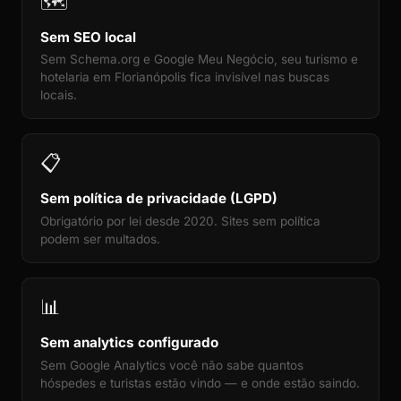
🗺️
Sem SEO local
Sem Schema.org e Google Meu Negócio, seu turismo e
hotelaria em Florianópolis fica invisível nas buscas
locais.
📋
Sem política de privacidade (LGPD)
Obrigatório por lei desde 2020. Sites sem política
podem ser multados.
📊
Sem analytics configurado
Sem Google Analytics você não sabe quantos
hóspedes e turistas estão vindo — e onde estão saindo.