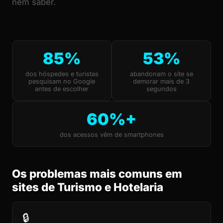
nem saber.
85%
53%
dos hóspedes e turistas
abandonam o site se
pesquisam no Google
demorar mais de 3
antes de escolher
segundos
60%+
dos acessos vêm de smartphones
Os problemas mais comuns em
sites de Turismo e Hotelaria
🔒