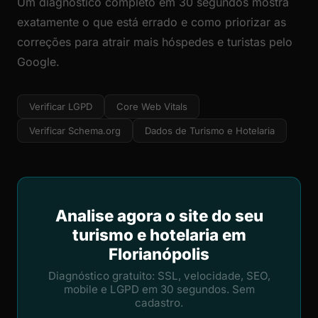
Um diagnóstico completo em 30 segundos mostra
exatamente o que está errado e como priorizar as
correções para atrair mais hóspedes e turistas pelo
Google.
Verificar LGPD
Core Web Vitals
Verificar Schema.org
Dados de Turismo e Hotelaria
Analise agora o site do seu
turismo e hotelaria em
Florianópolis
Diagnóstico gratuito: SSL, velocidade, SEO,
mobile e LGPD em 30 segundos. Sem
cadastro.