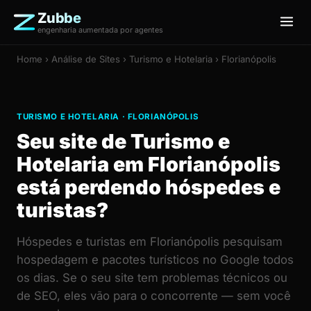
Zubbe
engenharia aumentada por agentes
Home
›
Análise de Sites
› Turismo e Hotelaria › Florianópolis
TURISMO E HOTELARIA · FLORIANÓPOLIS
Seu site de Turismo e
Hotelaria em Florianópolis
está perdendo hóspedes e
turistas?
Hóspedes e turistas em Florianópolis pesquisam
hospedagem e pacotes turísticos no Google todos
os dias. Se o seu site tem problemas técnicos ou
de SEO, eles vão para o concorrente — sem você