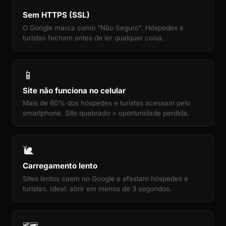
Sem HTTPS (SSL)
O Google marca como "Não Seguro". Hóspedes e
turistas fecham antes de ler qualquer coisa.
📱
Site não funciona no celular
Mais de 60% dos hóspedes e turistas acessam pelo
smartphone. Site quebrado = oportunidade perdida.
🐌
Carregamento lento
Sites lentos caem no Google e afastam hóspedes e
turistas. Ideal: abrir em menos de 3 segundos.